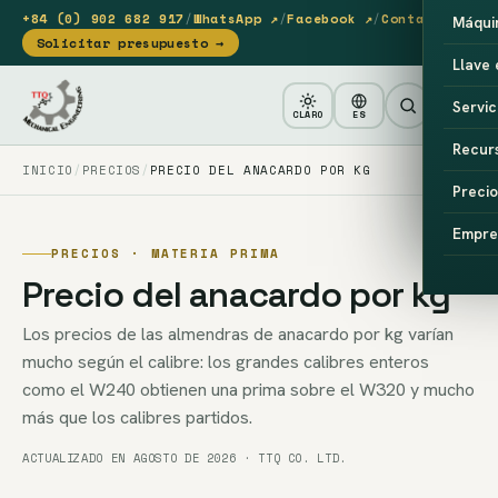
+84 (0) 902 682 917
/
WhatsApp ↗
/
Facebook ↗
/
Contacto
Máqui
Solicitar presupuesto →
Llave
Servic
CLARO
ES
Recur
INICIO
PRECIOS
PRECIO DEL ANACARDO POR KG
Precio
Empre
PRECIOS · MATERIA PRIMA
Precio del anacardo por kg
Los precios de las almendras de anacardo por kg varían
mucho según el calibre: los grandes calibres enteros
como el W240 obtienen una prima sobre el W320 y mucho
más que los calibres partidos.
ACTUALIZADO EN AGOSTO DE 2026 · TTQ CO. LTD.