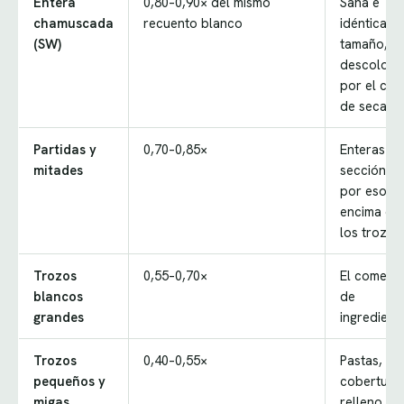
Entera
0,80–0,90× del mismo
Sana e
chamuscada
recuento blanco
idéntica e
(SW)
tamaño,
descolori
por el cal
de secado
Partidas y
0,70–0,85×
Enteras en
mitades
sección, y
por eso p
encima de
los trozos
Trozos
0,55–0,70×
El comerci
blancos
de
grandes
ingredient
Trozos
0,40–0,55×
Pastas,
pequeños y
coberturas
migas
relleno de