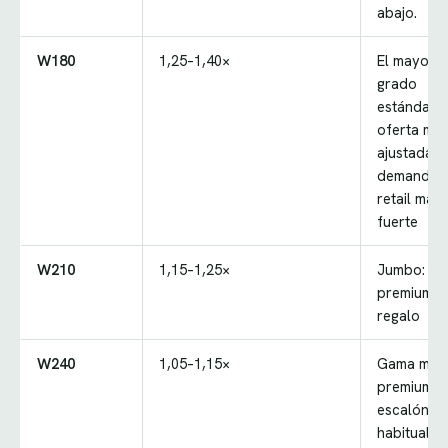
abajo.
W180
1,25–1,40×
El mayor
grado
estándar, 
oferta má
ajustada, l
demanda 
retail más
fuerte
W210
1,15–1,25×
Jumbo: ret
premium y
regalo
W240
1,05–1,15×
Gama med
premium, e
escalón
habitual