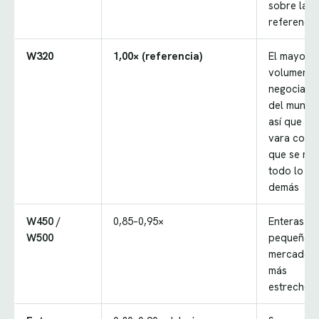
sobre la
referencia
W320
1,00× (referencia)
El mayor
volumen
negociado
del mundo
así que es 
vara con l
que se mi
todo lo
demás
W450 /
0,85–0,95×
Enteras m
W500
pequeñas,
mercado
más
estrecho