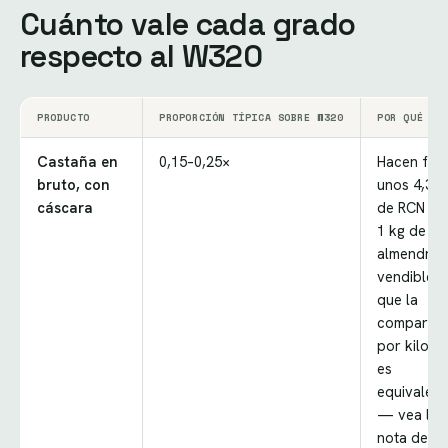
Cuánto vale cada grado
respecto al W320
PRODUCTO
PROPORCIÓN TÍPICA SOBRE W320
POR QUÉ
Castaña en
0,15–0,25×
Hacen falt
bruto, con
unos 4,3 k
cáscara
de RCN pa
1 kg de
almendra
vendible, a
que la
comparac
por kilo n
es
equivalent
— vea la
nota de