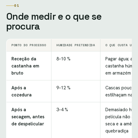
01
Onde medir e o que se
procura
PONTO DO PROCESSO
HUMIDADE PRETENDIDA
O QUE CUSTA UMA 
Receção da
8–10 %
Pagar água; alé
castanha em
castanha húmida
bruto
em armazém
Após a
9–12 %
Cascas pouco c
cozedura
estilhaçam na l
Após a
3–4 %
Demasiado húmi
secagem, antes
película não so
de despelicular
seca e a amêndo
quebradiça