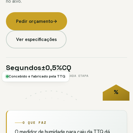
no alvo.
Pedir orçamento
→
Ver especificações
Segundos
±0,5%
CQ
POR TESTE
TÍPICO
EM CADA ETAPA
Concebido e fabricado pela TTQ
%
FIG.U2
// CQ
HUMIDADE
O QUE FAZ
O medidor de humidade para caju da TTQ dá