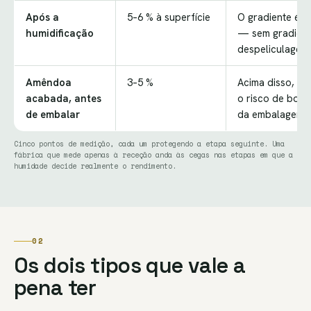
Após a
5–6 % à superfície
O gradiente é t
humidificação
— sem gradient
despeliculagem
Amêndoa
3–5 %
Acima disso, a v
acabada, antes
o risco de bolo
de embalar
da embalagem
Cinco pontos de medição, cada um protegendo a etapa seguinte. Uma
fábrica que mede apenas à receção anda às cegas nas etapas em que a
humidade decide realmente o rendimento.
02
Os dois tipos que vale a
pena ter