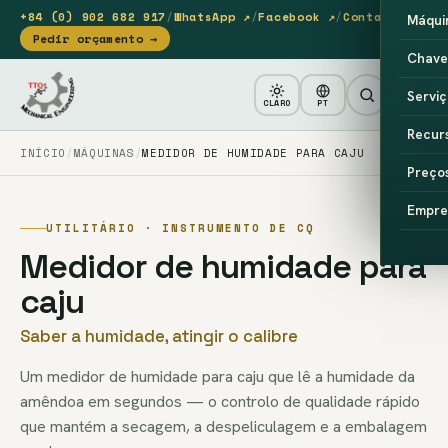
+84 (0) 902 682 917
/
WhatsApp ↗
/
Facebook ↗
/
Contacto
Máqui
Pedir orçamento →
Chave
Serviç
CLARO
PT
Recur
INÍCIO
MÁQUINAS
MEDIDOR DE HUMIDADE PARA CAJU
Preço
Empre
UTILITÁRIO · INSTRUMENTO DE CQ
Medidor de humidade para
caju
Saber a humidade, atingir o calibre
Um medidor de humidade para caju que lê a humidade da
amêndoa em segundos — o controlo de qualidade rápido
que mantém a secagem, a despeliculagem e a embalagem