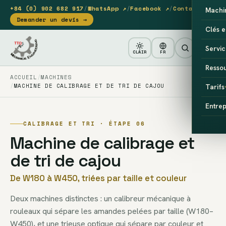
+84 (0) 902 682 917
/
WhatsApp ↗
/
Facebook ↗
/
Contact
Machi
Demander un devis →
Clés e
Servic
CLAIR
FR
Resso
ACCUEIL
MACHINES
MACHINE DE CALIBRAGE ET DE TRI DE CAJOU
Tarifs
Entrep
CALIBRAGE ET TRI · ÉTAPE 06
Machine de calibrage et
de tri de cajou
De W180 à W450, triées par taille et couleur
Deux machines distinctes : un calibreur mécanique à
rouleaux qui sépare les amandes pelées par taille (W180–
W450), et une trieuse optique qui sépare par couleur et