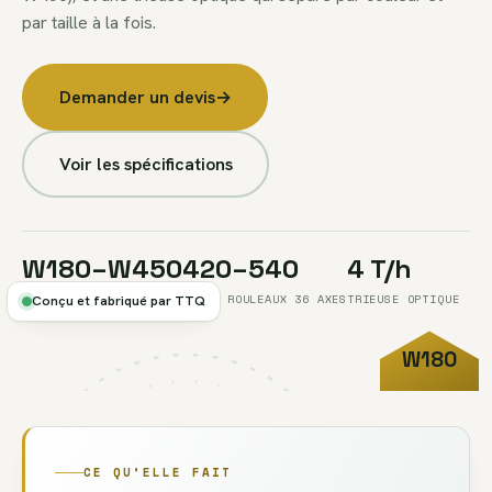
par taille à la fois.
Demander un devis
→
Voir les spécifications
W180–W450
420–540
4 T/h
CALIBRES
KG/H, ROULEAUX 36 AXES
TRIEUSE OPTIQUE
Conçu et fabriqué par TTQ
W180
FIG.06
// TRI
–W450
CE QU’ELLE FAIT