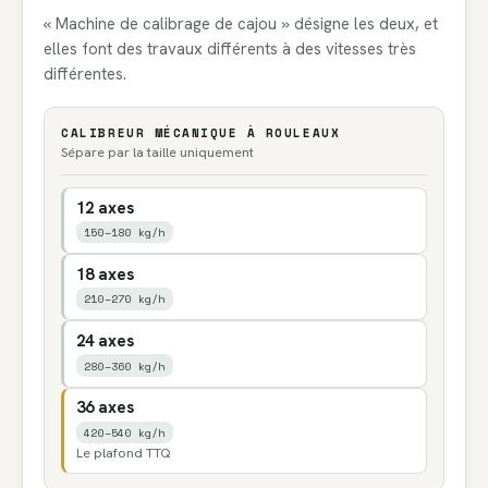
« Machine de calibrage de cajou » désigne les deux, et
elles font des travaux différents à des vitesses très
différentes.
CALIBREUR MÉCANIQUE À ROULEAUX
Sépare par la taille uniquement
12 axes
150–180 kg/h
18 axes
210–270 kg/h
24 axes
280–360 kg/h
36 axes
420–540 kg/h
Le plafond TTQ