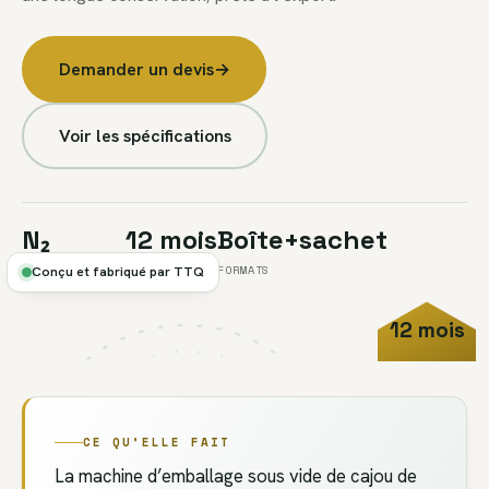
Demander un devis
→
Voir les spécifications
N₂
12 mois
Boîte+sachet
BALAYAGE AZOTE
CONSERVATION
FORMATS
Conçu et fabriqué par TTQ
12 mois
FIG.07 //
EMBALLAGE
CONSERVATION
CE QU’ELLE FAIT
La machine d’emballage sous vide de cajou de