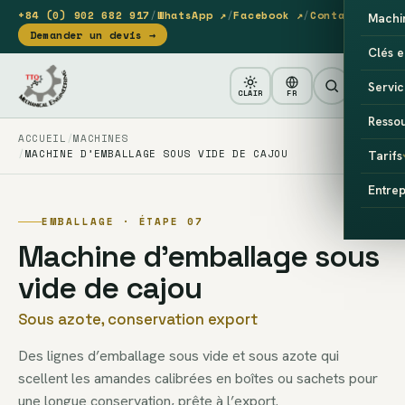
+84 (0) 902 682 917
/
WhatsApp ↗
/
Facebook ↗
/
Contact
Machi
Demander un devis →
Clés e
Servic
CLAIR
FR
Resso
ACCUEIL
MACHINES
MACHINE D’EMBALLAGE SOUS VIDE DE CAJOU
Tarifs
Entrep
EMBALLAGE · ÉTAPE 07
Machine d’emballage sous
vide de cajou
Sous azote, conservation export
Des lignes d’emballage sous vide et sous azote qui
scellent les amandes calibrées en boîtes ou sachets pour
une longue conservation, prête à l’export.