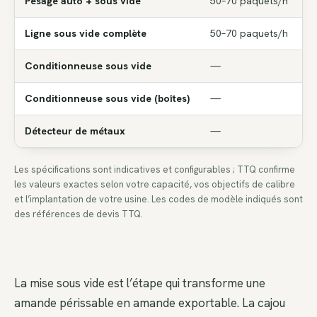
Pesage auto + sous vide
50–70 paquets/h
m
Ligne sous vide complète
50–70 paquets/h
Conditionneuse sous vide
—
3
Conditionneuse sous vide (boîtes)
—
1
Détecteur de métaux
—
2
Les spécifications sont indicatives et configurables ; TTQ confirme
les valeurs exactes selon votre capacité, vos objectifs de calibre
et l’implantation de votre usine. Les codes de modèle indiqués sont
des références de devis TTQ.
La mise sous vide est l’étape qui transforme une
amande périssable en amande exportable. La cajou