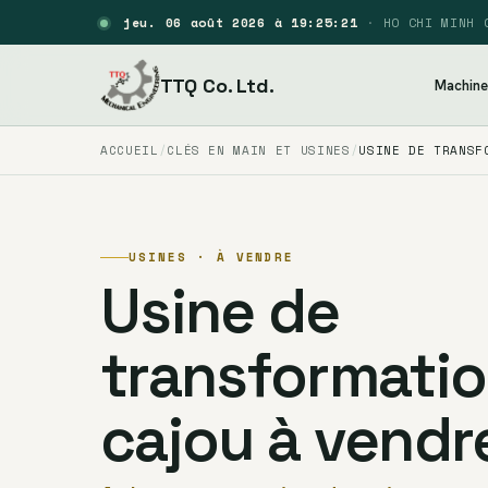
jeu. 06 août 2026 à 19:25:22
·
HO CHI MINH 
TTQ Co. Ltd.
Machine
ACCUEIL
CLÉS EN MAIN ET USINES
USINE DE TRANSF
USINES · À VENDRE
Usine de
transformatio
cajou à vendr