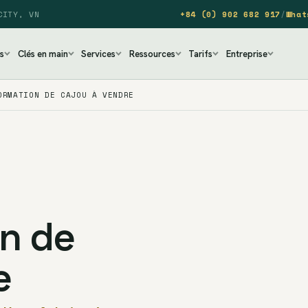
CITY, VN
+84 (0) 902 682 917
/
What
s
Clés en main
Services
Ressources
Tarifs
Entreprise
ORMATION DE CAJOU À VENDRE
n de
e