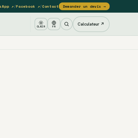
sApp ↗
/
Facebook ↗
/
Contact
Demander un devis →
Calculateur ↗
CLAIR
FR