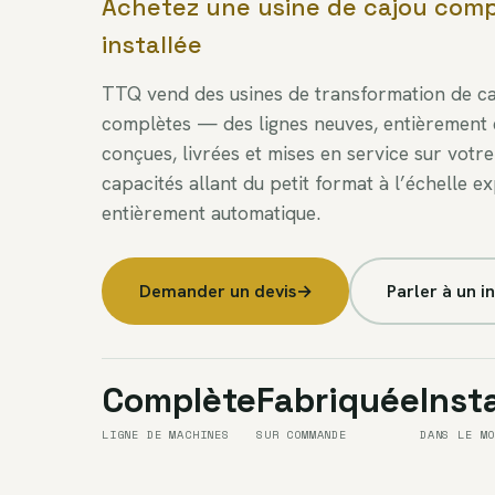
Achetez une usine de cajou comp
installée
TTQ vend des usines de transformation de c
complètes — des lignes neuves, entièrement 
conçues, livrées et mises en service sur votre 
capacités allant du petit format à l’échelle e
entièrement automatique.
Demander un devis
→
Parler à un i
Complète
Fabriquée
Inst
LIGNE DE MACHINES
SUR COMMANDE
DANS LE M