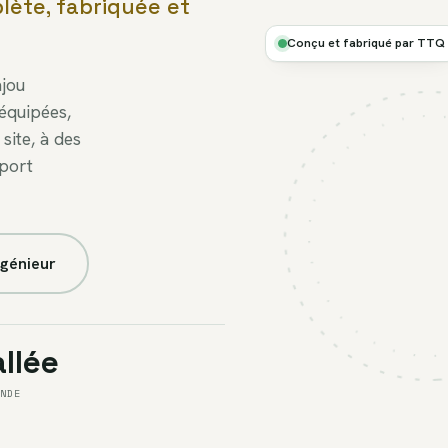
lète, fabriquée et
Ø
NEUVE
· SUR
Conçu et fabriqué par TTQ
MESURE
ajou
équipées,
FIG.P3
//
site, à des
USINE
xport
À
VENDRE
ngénieur
allée
ONDE