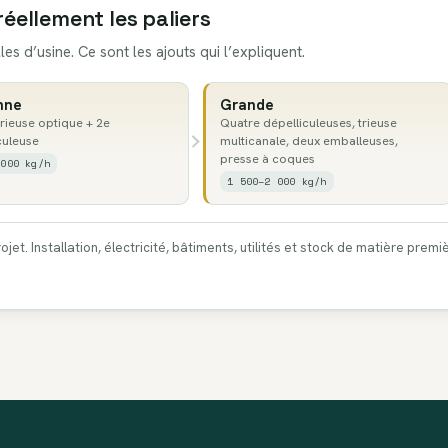
réellement les paliers
les d’usine. Ce sont les ajouts qui l’expliquent.
nne
Grande
trieuse optique + 2e
Quatre dépelliculeuses, trieuse
culeuse
multicanale, deux emballeuses,
presse à coques
 000 kg/h
1 500–2 000 kg/h
et. Installation, électricité, bâtiments, utilités et stock de matière prem