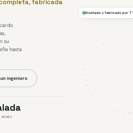
completa, fabricada
Ø NUEVA
· POR
Diseñado y fabricado por 
ENCARGO
acardo
as,
FIG.P3
//
n su
PLANTA
eña hasta
EN
VENTA
un ingeniero
alada
L MUNDO