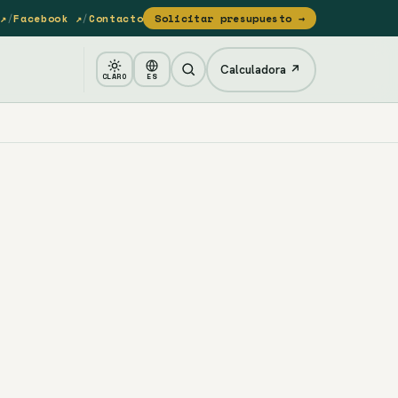
↗
/
Facebook ↗
/
Contacto
Solicitar presupuesto →
Calculadora ↗
CLARO
ES