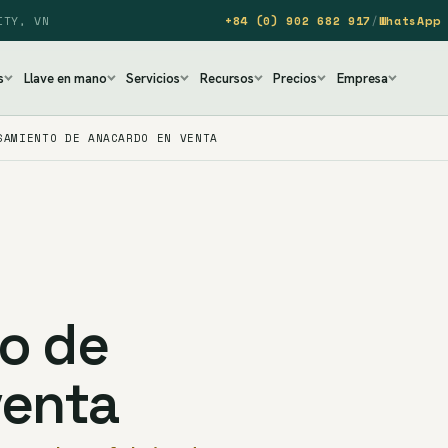
ITY, VN
+84 (0) 902 682 917
/
WhatsApp 
s
Llave en mano
Servicios
Recursos
Precios
Empresa
SAMIENTO DE ANACARDO EN VENTA
o de
venta