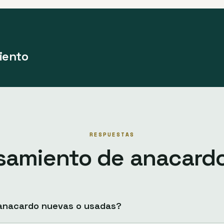
iento
RESPUESTAS
samiento de anacard
anacardo nuevas o usadas?