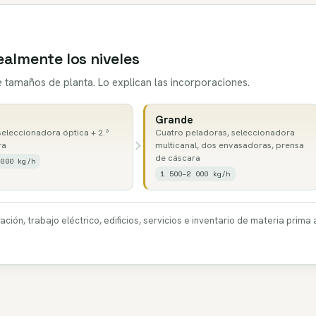
ealmente los niveles
re tamaños de planta. Lo explican las incorporaciones.
Grande
eleccionadora óptica + 2.ª
Cuatro peladoras, seleccionadora
ra
multicanal, dos envasadoras, prensa
de cáscara
 000 kg/h
1 500–2 000 kg/h
lación, trabajo eléctrico, edificios, servicios e inventario de materia pr