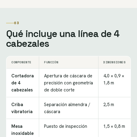
03
Qué incluye una línea de 4
cabezales
COMPONENTE
FUNCIÓN
DIMENSIONES
Cortadora
Apertura de cáscara de
4,0 × 0,9 ×
de 4
precisión con geometría
1,8 m
cabezales
de doble corte
Criba
Separación almendra /
2,5 m
vibratoria
cáscara
Mesa
Puesto de inspección
1,5 × 0,8 m
inoxidable