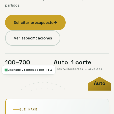
partidos.
Solicitar presupuesto
→
Ver especificaciones
100–700
Auto
1 corte
KG/H POR MÁQUINA (CALIBRE A)
Y SEMIAUTO
CÁSCARA + ALMENDRA
Diseñado y fabricado por TTQ
Auto
FIG.03
//
CORTE
/ SEMI
QUÉ HACE