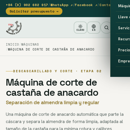
+84 (0) 902 682 917
/
WhatsApp ↗
/
Facebook ↗
/
Contacto
Máqui
Solicitar presupuesto →
Llave
Servic
CLARO
ES
Recur
INICIO
MÁQUINAS
MÁQUINA DE CORTE DE CASTAÑA DE ANACARDO
Precio
Empre
DESCASCARILLADO Y CORTE · ETAPA 02
Máquina de corte de
castaña de anacardo
Separación de almendra limpia y regular
Una máquina de corte de anacardo automática que parte la
cáscara y separa la almendra de forma limpia, adaptada al
tamaño de la castaña para la mínima rotura y calibres