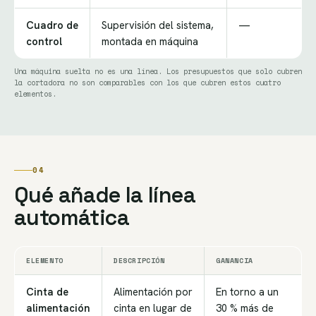
Cuadro de
Supervisión del sistema,
—
control
montada en máquina
Una máquina suelta no es una línea. Los presupuestos que solo cubren
la cortadora no son comparables con los que cubren estos cuatro
elementos.
04
Qué añade la línea
automática
ELEMENTO
DESCRIPCIÓN
GANANCIA
Cinta de
Alimentación por
En torno a un
alimentación
cinta en lugar de
30 % más de