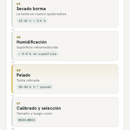
04
Secado borma
La testa se vuelve quebradiza
13–14 h → 3–4 %
05
Humidificación
Superficie rehumedecida
→ 5–6 % en superficie
06
Pelado
Testa retirada
80–90 % 1.ª pasada
07
Calibrado y selección
Tamaño y luego color
W180–W500