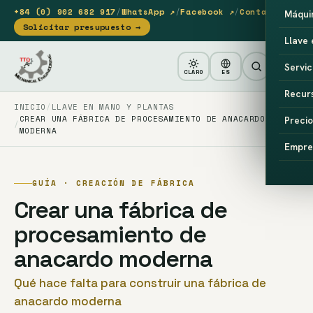
+84 (0) 902 682 917
/
WhatsApp ↗
/
Facebook ↗
/
Contacto
Máqui
Solicitar presupuesto →
Llave
Servic
CLARO
ES
Recur
INICIO
LLAVE EN MANO Y PLANTAS
CREAR UNA FÁBRICA DE PROCESAMIENTO DE ANACARDO
Precio
MODERNA
Empre
GUÍA · CREACIÓN DE FÁBRICA
Crear una fábrica de
procesamiento de
anacardo moderna
Qué hace falta para construir una fábrica de
anacardo moderna