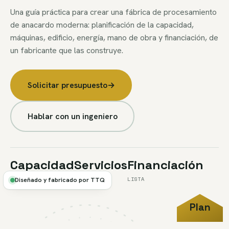
Una guía práctica para crear una fábrica de procesamiento
de anacardo moderna: planificación de la capacidad,
máquinas, edificio, energía, mano de obra y financiación, de
un fabricante que las construye.
Solicitar presupuesto
→
Hablar con un ingeniero
Capacidad
Servicios
Financiación
PLANIFICACIÓN
Y LAYOUT
LISTA
Diseñado y fabricado por TTQ
Plan
FIG.P4
//