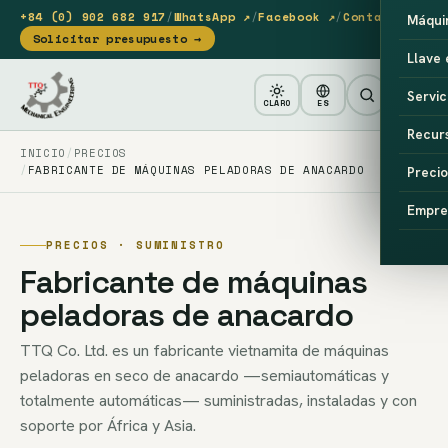
+84 (0) 902 682 917
/
WhatsApp ↗
/
Facebook ↗
/
Contacto
Máqui
Solicitar presupuesto →
Llave
Servic
CLARO
ES
Recur
INICIO
PRECIOS
FABRICANTE DE MÁQUINAS PELADORAS DE ANACARDO
Precio
Empre
PRECIOS · SUMINISTRO
Fabricante de máquinas
peladoras de anacardo
TTQ Co. Ltd. es un fabricante vietnamita de máquinas
peladoras en seco de anacardo —semiautomáticas y
totalmente automáticas— suministradas, instaladas y con
soporte por África y Asia.