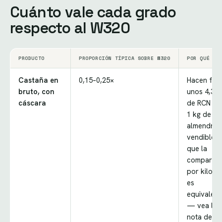
Cuánto vale cada grado
respecto al W320
PRODUCTO
PROPORCIÓN TÍPICA SOBRE W320
POR QUÉ
Castaña en
0,15–0,25×
Hacen falt
bruto, con
unos 4,3 k
cáscara
de RCN pa
1 kg de
almendra
vendible, a
que la
comparac
por kilo n
es
equivalent
— vea la
nota de