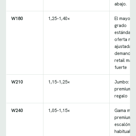
abajo.
W180
1,25–1,40×
El mayor
grado
estándar, 
oferta má
ajustada, l
demanda 
retail más
fuerte
W210
1,15–1,25×
Jumbo: ret
premium y
regalo
W240
1,05–1,15×
Gama med
premium, e
escalón
habitual