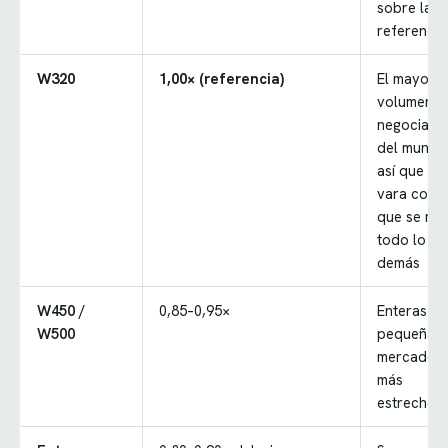
sobre la
referencia
W320
1,00× (referencia)
El mayor
volumen
negociado
del mundo
así que es 
vara con l
que se mi
todo lo
demás
W450 /
0,85–0,95×
Enteras m
W500
pequeñas,
mercado
más
estrecho