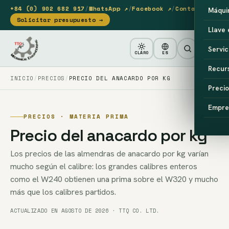
+84 (0) 902 682 917
/
WhatsApp ↗
/
Facebook ↗
/
Contacto
Máqui
Solicitar presupuesto →
Llave
Servic
CLARO
ES
Recur
INICIO
PRECIOS
PRECIO DEL ANACARDO POR KG
Precio
Empre
PRECIOS · MATERIA PRIMA
Precio del anacardo por kg
Los precios de las almendras de anacardo por kg varían
mucho según el calibre: los grandes calibres enteros
como el W240 obtienen una prima sobre el W320 y mucho
más que los calibres partidos.
ACTUALIZADO EN AGOSTO DE 2026 · TTQ CO. LTD.