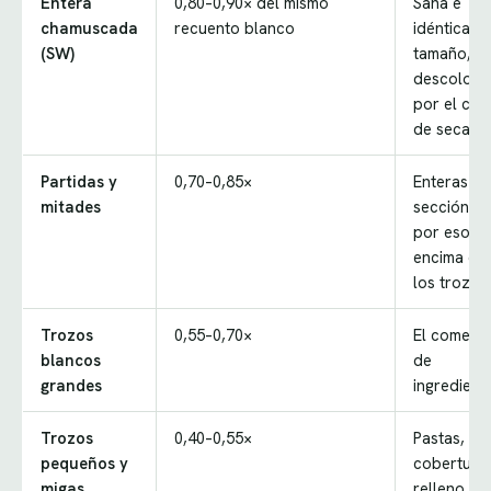
Entera
0,80–0,90× del mismo
Sana e
chamuscada
recuento blanco
idéntica e
(SW)
tamaño,
descolori
por el cal
de secado
Partidas y
0,70–0,85×
Enteras en
mitades
sección, y
por eso p
encima de
los trozos
Trozos
0,55–0,70×
El comerci
blancos
de
grandes
ingredient
Trozos
0,40–0,55×
Pastas,
pequeños y
coberturas
migas
relleno de