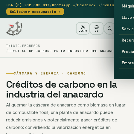
+84 (0) 902 682 917
/
WhatsApp ↗
/
Facebook ↗
/
Contacto
Máqui
Solicitar presupuesto →
Llave
Servic
CLARO
ES
Recur
INICIO
RECURSOS
CRÉDITOS DE CARBONO EN LA INDUSTRIA DEL ANACARDO
Precio
Empre
CÁSCARA Y ENERGÍA · CARBONO
Créditos de carbono en la
industria del anacardo
Al quemar la cáscara de anacardo como biomasa en lugar
de combustible fósil, una planta de anacardo puede
reducir emisiones y potencialmente ganar créditos de
carbono: convirtiendo la valorización energética en