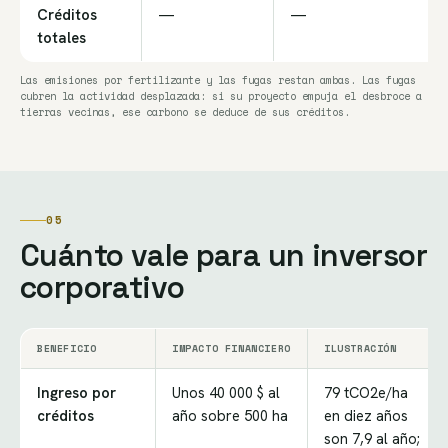
Créditos
—
—
totales
Las emisiones por fertilizante y las fugas restan ambas. Las fugas
cubren la actividad desplazada: si su proyecto empuja el desbroce a
tierras vecinas, ese carbono se deduce de sus créditos.
05
Cuánto vale para un inversor
corporativo
BENEFICIO
IMPACTO FINANCIERO
ILUSTRACIÓN
Ingreso por
Unos 40 000 $ al
79 tCO2e/ha
créditos
año sobre 500 ha
en diez años
son 7,9 al año;