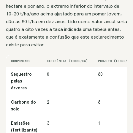
hectare e por ano, o extremo inferior do intervalo de
10–20 t/ha/ano acima ajustado para um pomar jovem,
dão as 80 t/ha em dez anos. Lido como valor anual seria
quatro a oito vezes a taxa indicada uma tabela antes,
que é exatamente a confusão que este esclarecimento
existe para evitar.
COMPONENTE
REFERÊNCIA (TCO2E/HA)
PROJETO (TCO2E/HA
Sequestro
0
80
pelas
árvores
Carbono do
2
8
solo
Emissões
3
1
(fertilizante)