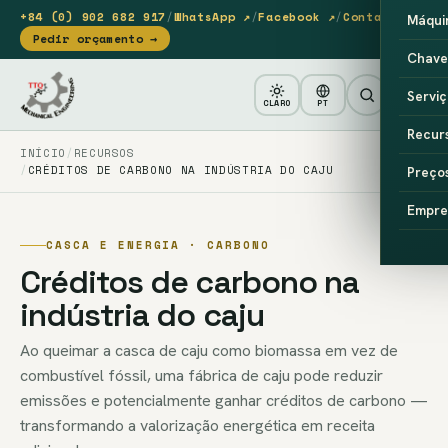
+84 (0) 902 682 917
/
WhatsApp ↗
/
Facebook ↗
/
Contacto
Máqui
Pedir orçamento →
Chave
Serviç
CLARO
PT
Recur
INÍCIO
RECURSOS
CRÉDITOS DE CARBONO NA INDÚSTRIA DO CAJU
Preço
Empre
CASCA E ENERGIA · CARBONO
Créditos de carbono na
indústria do caju
Ao queimar a casca de caju como biomassa em vez de
combustível fóssil, uma fábrica de caju pode reduzir
emissões e potencialmente ganhar créditos de carbono —
transformando a valorização energética em receita