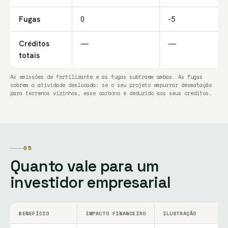
Fugas
0
-5
Créditos
—
—
totais
As emissões de fertilizante e as fugas subtraem ambas. As fugas
cobrem a atividade deslocada: se o seu projeto empurrar desmatação
para terrenos vizinhos, esse carbono é deduzido aos seus créditos.
05
Quanto vale para um
investidor empresarial
BENEFÍCIO
IMPACTO FINANCEIRO
ILUSTRAÇÃO