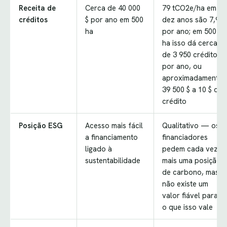
Receita de
Cerca de 40 000
79 tCO2e/ha em
créditos
$ por ano em 500
dez anos são 7,9
ha
por ano; em 500
ha isso dá cerca
de 3 950 créditos
por ano, ou
aproximadamente
39 500 $ a 10 $ o
crédito
Posição ESG
Acesso mais fácil
Qualitativo — os
a financiamento
financiadores
ligado à
pedem cada vez
sustentabilidade
mais uma posição
de carbono, mas
não existe um
valor fiável para
o que isso vale