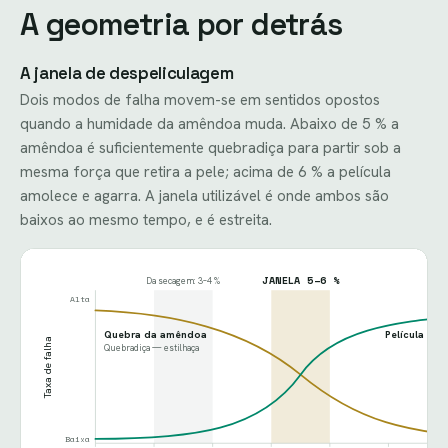
A geometria por detrás
A janela de despeliculagem
Dois modos de falha movem-se em sentidos opostos
quando a humidade da amêndoa muda. Abaixo de 5 % a
amêndoa é suficientemente quebradiça para partir sob a
mesma força que retira a pele; acima de 6 % a película
amolece e agarra. A janela utilizável é onde ambos são
baixos ao mesmo tempo, e é estreita.
JANELA 5–6 %
Da secagem: 3–4 %
Alta
Quebra da amêndoa
Película ain
Taxa de falha
Quebradiça — estilhaça
Cori
Baixa