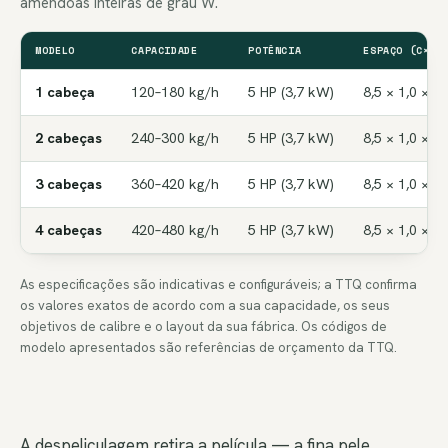
amêndoas inteiras de grau W.
MODELO
CAPACIDADE
POTÊNCIA
ESPAÇO (C×L×
1 cabeça
120–180 kg/h
5 HP (3,7 kW)
8,5 × 1,0 × 2
2 cabeças
240–300 kg/h
5 HP (3,7 kW)
8,5 × 1,0 × 2
3 cabeças
360–420 kg/h
5 HP (3,7 kW)
8,5 × 1,0 × 2
4 cabeças
420–480 kg/h
5 HP (3,7 kW)
8,5 × 1,0 × 2
As especificações são indicativas e configuráveis; a TTQ confirma
os valores exatos de acordo com a sua capacidade, os seus
objetivos de calibre e o layout da sua fábrica. Os códigos de
modelo apresentados são referências de orçamento da TTQ.
A despeliculagem retira a película — a fina pele