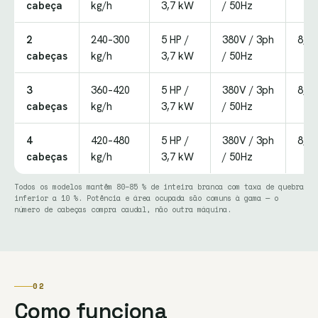
cabeça
kg/h
3,7 kW
/ 50Hz
2
240–300
5 HP /
380V / 3ph
8,5 
cabeças
kg/h
3,7 kW
/ 50Hz
3
360–420
5 HP /
380V / 3ph
8,5 
cabeças
kg/h
3,7 kW
/ 50Hz
4
420–480
5 HP /
380V / 3ph
8,5 
cabeças
kg/h
3,7 kW
/ 50Hz
Todos os modelos mantêm 80–85 % de inteira branca com taxa de quebra
inferior a 10 %. Potência e área ocupada são comuns à gama — o
número de cabeças compra caudal, não outra máquina.
02
Como funciona