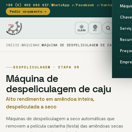
+84 (0) 902 682 917
/
WhatsApp ↗
/
Facebook ↗
/
Contacto
Máqui
Pedir orçamento →
Chave
Serviç
CLARO
PT
Recur
INÍCIO
MÁQUINAS
MÁQUINA DE DESPELICULAGEM DE CAJU
Preço
Empre
DESPELICULAGEM · ETAPA 05
Máquina de
despeliculagem de caju
Alto rendimento em amêndoa inteira,
despeliculada a seco
Máquinas de despeliculagem a seco automáticas que
removem a película castanha (testa) das amêndoas secas