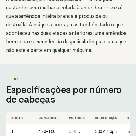
castanho-avermelhada colada à amêndoa — e é aí
que a amêndoa inteira branca é produzida ou
destruída. A máquina conta, mas também tudo o que
aconteceu nas duas etapas anteriores: uma amêndoa
bem seca e reumedecida despelicula limpa, e uma que
não esteja parte em qualquer máquina.
01
Especificações por número
de cabeças
MODELO
CAPACIDADE
POTÊNCIA
ALIMENTAÇÃO
DIME
1
120–180
5 HP /
380V / 3ph
8,5 