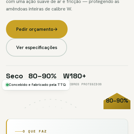
com uma ação suave de ar e fricção — protegendo as
amêndoas inteiras de calibre W.
Pedir orçamento
→
Ver especificações
Seco
80–90%
W180+
MÉTODO A AR
TAXA 1.ª PASSAGEM
CALIBRES PROTEGIDOS
Concebido e fabricado pela TTQ
80–90%
FIG.05 //
DESPELICULAGEM
DESPELICULADO
O QUE FAZ