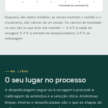
2
3
4
5
6
7
Humidade da amêndoa (%)
Esquema, não dados medidos: as curvas mostram o sentido e o
cruzamento, não valores de um ensaio. Os valores de humidade
no eixo são os que este site mantém — 3–4 % à saída da
secagem, 5–6 % à entrada da despeliculadora, 3–5 % na
embalagem.
NA LINHA
O seu lugar no processo
A despeliculagem segue-se à secagem e precede a
calibragem da amêndoa e a seleção ótica. Amêndoas
limpas, inteiras e despeliculadas são o que as etapas de