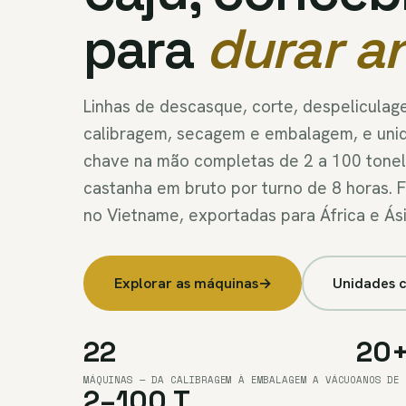
para
durar a
Linhas de descasque, corte, despeliculag
calibragem, secagem e embalagem, e uni
chave na mão completas de 2 a 100 tone
castanha em bruto por turno de 8 horas. 
no Vietname, exportadas para África e Ási
Explorar as máquinas
→
Unidades 
22
20
MÁQUINAS — DA CALIBRAGEM À EMBALAGEM A VÁCUO
ANOS DE 
2–100 T