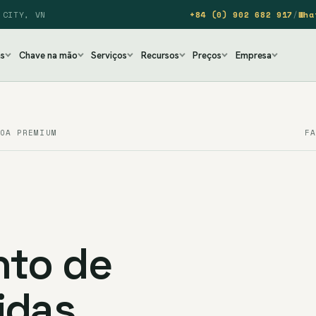
 CITY, VN
+84 (0) 902 682 917
/
Wha
as
Chave na mão
Serviços
Recursos
Preços
Empresa
OA PREMIUM
F
to de
idas