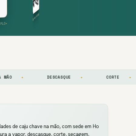
ORTE AUTOMÁTICA DE 10 CABEÇAS
LINHA DE DESCASQUE AUTOMÁTICA DE 16 CABEÇAS
→
LADA POR PLC
✦
DESCASQUE
✦
CORTE
✦
idades de caju chave na mão, com sede em Ho
dura a vapor, descasque, corte, secagem,