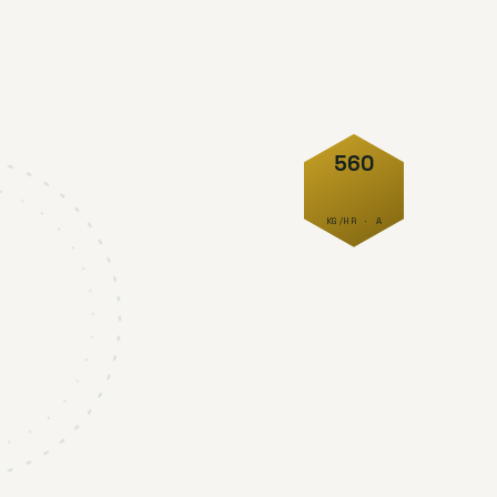
560
KG/HR · A