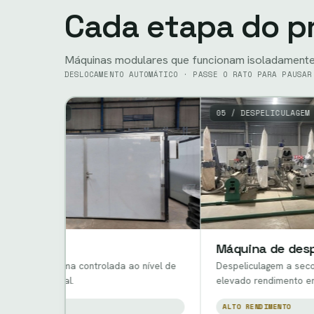
Cada etapa do p
Máquinas modulares que funcionam isoladamente
DESLOCAMENTO AUTOMÁTICO · PASSE O RATO PARA PAUSAR
M
05 / DESPELICULAGEM
Máquina de despeliculage
a controlada ao nível de
Despeliculagem a seco suave para
al.
elevado rendimento em amêndoa inte
ALTO RENDIMENTO