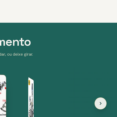
imento
r, ou deixe girar.
DESCASQUE
CORTE