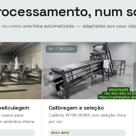
rocessamento, num s
 ou como uma linha automatizada — adaptadas aos seus objet
06 / SELEÇÃO
07 / EMBAL
m
Calibragem e seleção
Linha de
Calibres W180–W450 com seleção ótica
Embalagem 
ira.
por cor.
conservação
W180–W450
PRONTO P/ 