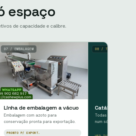
ó espaço
ivos de capacidade e calibre.
AGEM
08 / TUDO
 embalagem a vácuo
Catálogo completo
com azoto para
Todas as máquinas e utilidades TT
 pronta para exportação.
num só lugar.
EXPORT.