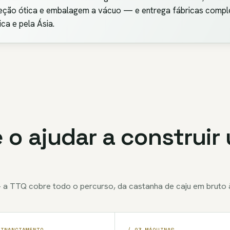
ção ótica e embalagem a vácuo — e entrega fábricas completa
ca e pela Ásia.
 o ajudar a construir
 a TTQ cobre todo o percurso, da castanha de caju em bruto
FINANCIAMENTO
/ 03 MÁQUINAS