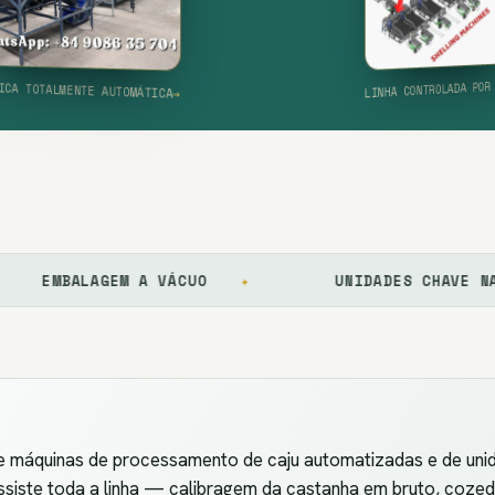
→
SECADOR BORMA · 4,5 T/LOTE
QUINA DE DESPELICULAGEM A SECO
→
LINHA DE C
LINHA CONTRO
FÁBRICA TOTALMENTE AUTOMÁTICA
→
ALAGEM A VÁCUO
✦
UNIDADES CHAVE NA MÃO
de máquinas de processamento de caju automatizadas e de un
 assiste toda a linha — calibragem da castanha em bruto, coze