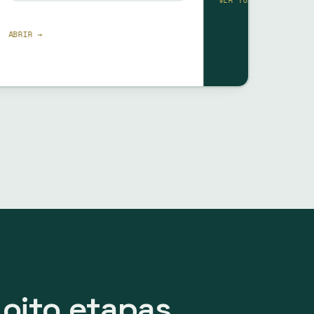
VER TUDO →
 oito etapas