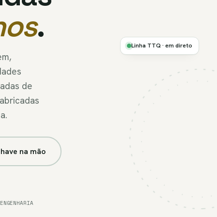
nos
.
Ø 560
KG/HR
·
SIZE
Linha TTQ · em direto
A
em,
dades
FIG.A
ladas de
//
16-
Fabricadas
HEAD
LINE
a.
chave na mão
+
ENGENHARIA