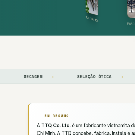
MÁ
→
CALIBRAGEM E SELEÇÃO DE AMÊNDOA
→
EMBALAGEM A VÁCUO AUTOMÁTICA
→
SECAGEM
✦
SELEÇÃO ÓTICA
✦
EMB
EM RESUMO
A
TTQ Co. Ltd.
é um fabricante vietnamita 
Chi Minh. A TTQ concebe, fabrica, instala e