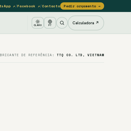
tsApp ↗
/
Facebook ↗
/
Contacto
Pedir orçamento →
Calculadora ↗
CLARO
PT
ABRICANTE DE REFERÊNCIA:
TTQ CO. LTD, VIETNAM