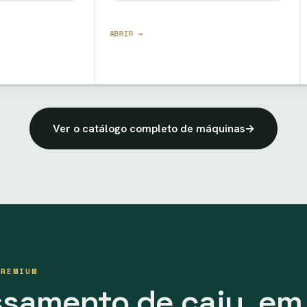
ABRIR →
ABRIR →
Ver o catálogo completo de máquinas
→
PREMIUM
ssamento de caju, em