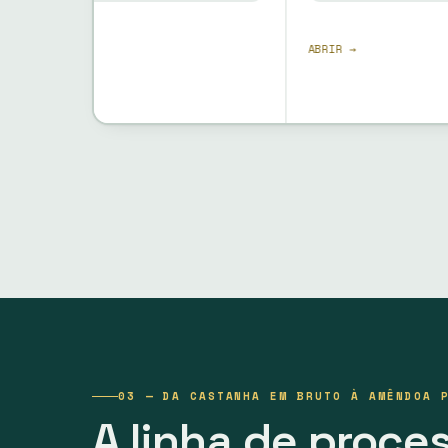
ABRIR →
03 — DA CASTANHA EM BRUTO À AMÊNDOA 
A linha de proce