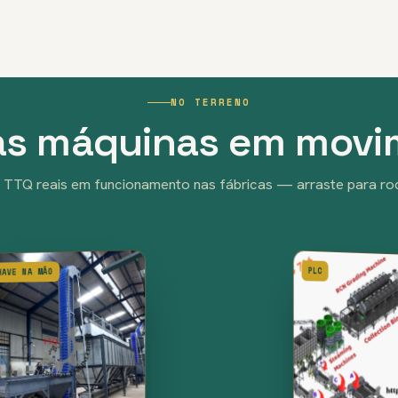
NO TERRENO
as máquinas em mov
 TTQ reais em funcionamento nas fábricas — arraste para roda
CHAVE NA MÃO
PLC
DESPELICULAGEM
SECAGEM