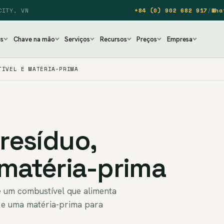
CITY, VN
+84 (0) 902 682 917
/
Wha
as
Chave na mão
Serviços
Recursos
Preços
Empresa
TÍVEL E MATÉRIA-PRIMA
 resíduo,
 matéria-prima
é um combustível que alimenta
, e uma matéria-prima para