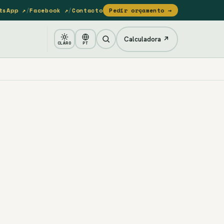
tsApp ↗
/
Facebook ↗
/
Contacto
Pedir orçamento →
Calculadora ↗
CLARO
PT