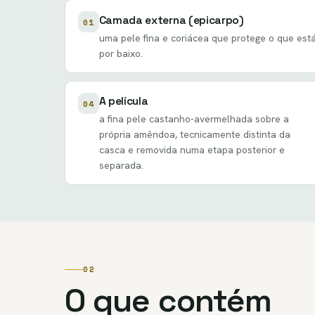
Camada externa (epicarpo)
01
uma pele fina e coriácea que protege o que est
por baixo.
A película
04
a fina pele castanho-avermelhada sobre a
própria amêndoa, tecnicamente distinta da
casca e removida numa etapa posterior e
separada.
02
O que contém