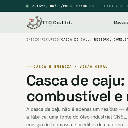
quinta, 06/08/2026, 21:06:07
·
HO CHI MINH 
TTQ Co. Ltd.
Máquin
INÍCIO
RECURSOS
CASCA DE CAJU: RESÍDUO, COMBUS
CASCA E ENERGIA · VISÃO GERAL
Casca de caju:
combustível e
A casca de caju não é apenas um resíduo — 
a fábrica, uma fonte do óleo industrial CNSL
energia de biomassa e créditos de carbono.