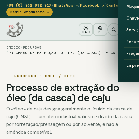
+84 (0) 902 682 917
/
WhatsApp ↗
/
Facebook ↗
/
Contacto
Máqui
Pedir orçamento →
Chave
Serviç
CLARO
PT
Recur
INÍCIO
RECURSOS
PROCESSO DE EXTRAÇÃO DO ÓLEO (DA CASCA) DE CAJU
Preço
Empre
PROCESSO · CNSL / ÓLEO
Processo de extração do
óleo (da casca) de caju
O «óleo» de caju designa geralmente o líquido da casca de
caju (CNSL) — um óleo industrial valioso extraído da casca
por torrefação/prensagem ou por solvente, e não a
amêndoa comestível.