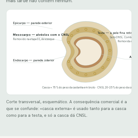
mais tarde não contém nenhum.
Epicarpo — parede exterior
Testa — a pele fina retirad
Mesocarpo — alvéolos com o CNSL
Sem CNSL. Combustíve
Removido na etapa 03, descasque
Removida na eta
Amên
Endocarpo — parede interior
Casca ≈ 70 % do peso da castanha em bruto · CNSL 20–25 % do peso da casca
Corte transversal, esquemático. A consequência comercial é a
que se confunde: «casca externa» é usado tanto para a casca
como para a testa, e só a casca dá CNSL.