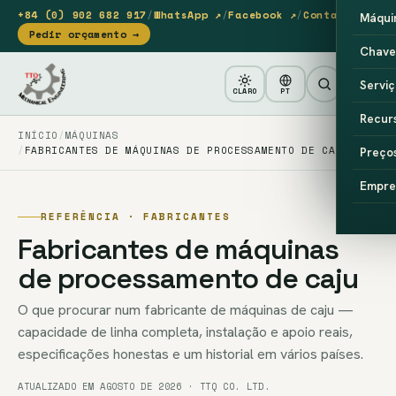
+84 (0) 902 682 917
/
WhatsApp ↗
/
Facebook ↗
/
Contacto
Máqui
Pedir orçamento →
Chave
Serviç
CLARO
PT
Recur
INÍCIO
MÁQUINAS
FABRICANTES DE MÁQUINAS DE PROCESSAMENTO DE CAJU
Preço
Empre
REFERÊNCIA · FABRICANTES
Fabricantes de máquinas
de processamento de caju
O que procurar num fabricante de máquinas de caju —
capacidade de linha completa, instalação e apoio reais,
especificações honestas e um historial em vários países.
ATUALIZADO EM AGOSTO DE 2026 · TTQ CO. LTD.