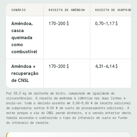
CENÁRIO
RECEITA DE AMÊNDOA
RECEITA DE SUBPRODUT
Amêndoa,
170–200 $
0,70–1,17 $
casca
queimada
como
combustível
Amêndoa +
170–200 $
4,31–6,14 $
recuperação
de CNSL
Por 33,3 kg de castanha em bruto, comparado em igualdade de
circunstâncias. A receita de amêndoa é idêntica nas duas linhas e
anula-se: toda a decisão assenta em 3,60–5,00 $ de receita adicional
de subprodutos contra 8–15 $ de custo de processamento adicional. A
estes preços a via do CNSL perde dinheiro, e a versão anterior desta
tabela escondia-o subtraindo o topo do intervalo de custo ao fundo
do intervalo de receita.