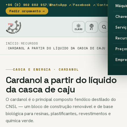
+84 (0) 902 682 917
/
WhatsApp ↗
/
Facebook ↗
/
Contacto
Máqui
Pedir orçamento →
Chave
Serviç
CLARO
PT
Recur
INÍCIO
RECURSOS
CARDANOL A PARTIR DO LÍQUIDO DA CASCA DE CAJU
Preço
Empre
CASCA E ENERGIA · CARDANOL
Cardanol a partir do líquido
da casca de caju
O cardanol é o principal composto fenólico destilado do
CNSL — um bloco de construção renovável e de base
biológica para resinas, plastificantes, revestimentos e
química verde.