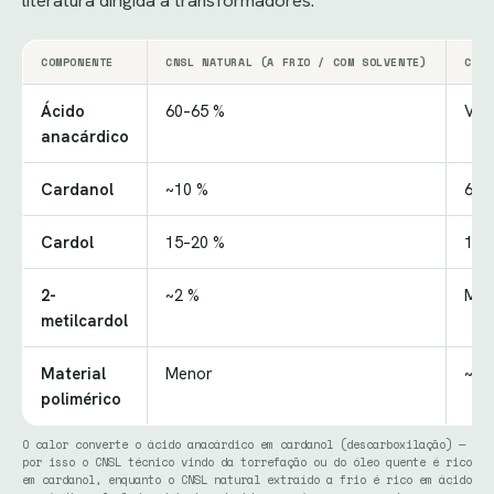
literatura dirigida a transformadores.
COMPONENTE
CNSL NATURAL (A FRIO / COM SOLVENTE)
CNSL
Ácido
60–65 %
Ves
anacárdico
Cardanol
~10 %
60–
Cardol
15–20 %
10–
2-
~2 %
Men
metilcardol
Material
Menor
~10
polimérico
O calor converte o ácido anacárdico em cardanol (descarboxilação) —
por isso o CNSL técnico vindo da torrefação ou do óleo quente é rico
em cardanol, enquanto o CNSL natural extraído a frio é rico em ácido