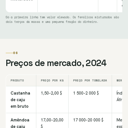
com
Só a primeira linha tem valor elevado. Os fenólicos misturados são
dois terços da massa e uma pequena fração do dinheiro.
06
Preços de mercado, 2024
PRODUTO
PREÇO POR KG
PREÇO POR TONELADA
MERCAD
Castanha
1,50–2,00 $
1 500–2 000 $
Índia,
de caju
África
em bruto
Amêndoa
17,00–20,00
17 000–20 000 $
Merca
de caju
$
expor