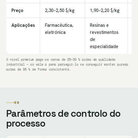
Preço
2,30–2,50 $/kg
1,90–2,20 $/kg
1,
Aplicações
Farmacêutica,
Resinas e
Us
eletrónica
revestimentos
de
especialidade
O nível premium paga-se cerca de 25–30 % acima da qualidade
industrial — só vale a pena persegui-lo se conseguir manter pureza
acima de 95 % de forma consistente.
09
Parâmetros de controlo do
processo