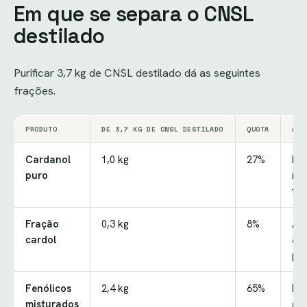
Em que se separa o CNSL
destilado
Purificar 3,7 kg de CNSL destilado dá as seguintes
frações.
PRODUTO
DE 3,7 KG DE CNSL DESTILADO
QUOTA
APL
Cardanol
1,0 kg
27%
Res
puro
rev
ten
Fração
0,3 kg
8%
Ag
cardol
ant
pes
Fenólicos
2,4 kg
65%
Res
misturados
gam