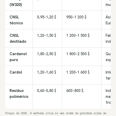
(W320)
mundi
CNSL
0,95–1,20 $
950–1 200 $
Ásia-P
técnico
Europ
CNSL
1,20–1,50 $
1 200–1 500 $
Fabri
destilado
indust
Cardanol
1,80–2,50 $
1 800–2 500 $
Quími
puro
espec
Cardol
1,20–1,60 $
1 200–1 600 $
Inter
farma
Resíduo
0,60–0,80 $
600–800 $
Indúst
polimérico
materi
fricç
Preços de 2024. A amêndoa situa-se uma ordem de grandeza acima de