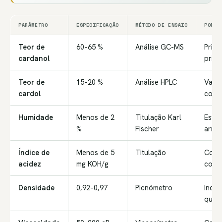
PARÂMETRO
ESPECIFICAÇÃO
MÉTODO DE ENSAIO
PORQU
Teor de
60–65 %
Análise GC-MS
Princ
cardanol
princ
Teor de
15–20 %
Análise HPLC
Valo
cardol
copr
Humidade
Menos de 2
Titulação Karl
Estab
%
Fischer
arma
Índice de
Menos de 5
Titulação
Compa
acidez
mg KOH/g
com r
Densidade
0,92–0,97
Picnómetro
Indic
qual