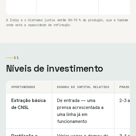
A Índia e o Vietname juntos detêm 60–70 % da produção, que é também
onde está a capacidade de refinação.
11
Níveis de investimento
OPORTUNIDADE
DEGRAU DE CAPITAL RELATIVO
PRAZO DE
Extração básica
De entrada — uma
2–3 ano
de CNSL
prensa acrescentada a
uma linha já em
funcionamento
Destilação e
Várias vezes o degrau de
3–4 ano