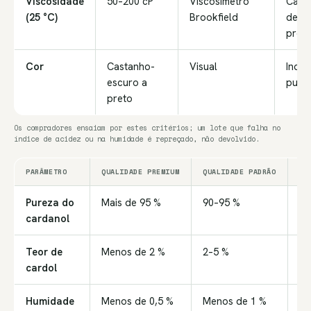
Viscosidade
50–200 cP
Viscosímetro
Carac
(25 °C)
Brookfield
de
proc
Cor
Castanho-
Visual
Indic
escuro a
pure
preto
Os compradores ensaiam por estes critérios; um lote que falha no
índice de acidez ou na humidade é repreçado, não devolvido.
PARÂMETRO
QUALIDADE PREMIUM
QUALIDADE PADRÃO
QU
Pureza do
Mais de 95 %
90–95 %
85
cardanol
Teor de
Menos de 2 %
2–5 %
5–
cardol
Humidade
Menos de 0,5 %
Menos de 1 %
Me