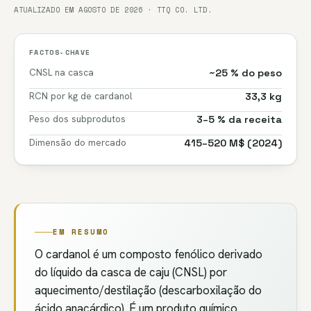
ATUALIZADO EM AGOSTO DE 2026 · TTQ CO. LTD.
FACTOS-CHAVE
CNSL na casca
~25 % do peso
RCN por kg de cardanol
33,3 kg
Peso dos subprodutos
3–5 % da receita
Dimensão do mercado
415–520 M$ (2024)
EM RESUMO
O cardanol é um composto fenólico derivado
do líquido da casca de caju (CNSL) por
aquecimento/destilação (descarboxilação do
ácido anacárdico). É um produto químico