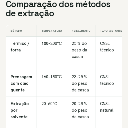
Comparação dos métodos
de extração
MÉTODO
TEMPERATURA
RENDIMENTO
TIPO DE CNSL
Térmico /
180–200°C
25 % do
CNSL
torra
peso da
técnico
casca
Prensagem
160–180°C
23–25 %
CNSL
com óleo
do peso
técnico
quente
da casca
Extração
20–60°C
20–28 %
CNSL
por
do peso
natural
solvente
da casca