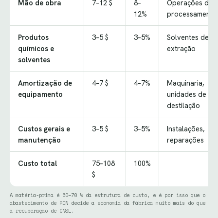
Mão de obra
7–12 $
8–
Operações de
12%
processamento
Produtos
3–5 $
3–5%
Solventes de
químicos e
extração
solventes
Amortização de
4–7 $
4–7%
Maquinaria,
equipamento
unidades de
destilação
Custos gerais e
3–5 $
3–5%
Instalações,
manutenção
reparações
Custo total
75–108
100%
$
A matéria-prima é 60–70 % da estrutura de custo, e é por isso que o
abastecimento de RCN decide a economia da fábrica muito mais do que
a recuperação de CNSL.