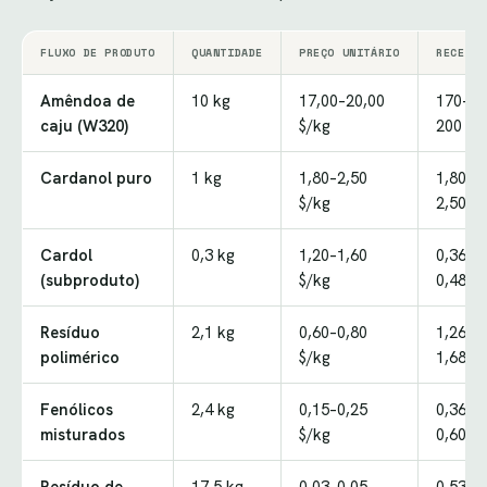
FLUXO DE PRODUTO
QUANTIDADE
PREÇO UNITÁRIO
RECEITA
Amêndoa de
10 kg
17,00–20,00
170–
caju (W320)
$/kg
200 $
Cardanol puro
1 kg
1,80–2,50
1,80–
$/kg
2,50 $
Cardol
0,3 kg
1,20–1,60
0,36–
(subproduto)
$/kg
0,48 $
Resíduo
2,1 kg
0,60–0,80
1,26–
polimérico
$/kg
1,68 $
Fenólicos
2,4 kg
0,15–0,25
0,36–
misturados
$/kg
0,60 $
Resíduo de
17,5 kg
0,03–0,05
0,53–