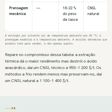
Prensagem
—
18–22 %
CNSL
mecânica
do peso
natural
da casca
A extração por solvente vai da temperatura ambiente aos 60 °C; a
prensagem mecânica é à temperatura ambiente. A escolha determina que
produto terá para vender, e não apenas quanto.
Repare no compromisso dessa tabela: a extração
térmica dá o maior rendimento mas destrói o ácido
anacárdico, daí um CNSL técnico a 950–1 200 $/t. Os
métodos a frio rendem menos mas preservam-no, daí
um CNSL natural a 1 100–1 400 $/t.
05