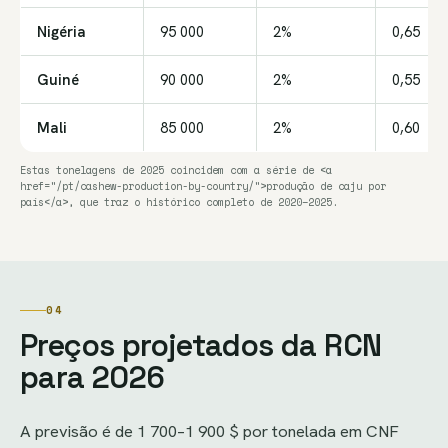
Nigéria
95 000
2%
0,65
Guiné
90 000
2%
0,55
Mali
85 000
2%
0,60
Estas tonelagens de 2025 coincidem com a série de <a
href="/pt/cashew-production-by-country/">produção de caju por
país</a>, que traz o histórico completo de 2020–2025.
04
Preços projetados da RCN
para 2026
A previsão é de 1 700–1 900 $ por tonelada em CNF