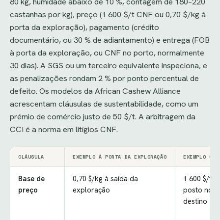
80 kg, humidade abaixo de 10 %, contagem de 180–220
castanhas por kg), preço (1 600 $/t CNF ou 0,70 $/kg à
porta da exploração), pagamento (crédito
documentário, ou 30 % de adiantamento) e entrega (FOB
à porta da exploração, ou CNF no porto, normalmente
30 dias). A SGS ou um terceiro equivalente inspeciona, e
as penalizações rondam 2 % por ponto percentual de
defeito. Os modelos da African Cashew Alliance
acrescentam cláusulas de sustentabilidade, como um
prémio de comércio justo de 50 $/t. A arbitragem da
CCI é a norma em litígios CNF.
CLÁUSULA
EXEMPLO À PORTA DA EXPLORAÇÃO
EXEMPLO CNF
Base de
0,70 $/kg à saída da
1 600 $/t
preço
exploração
posto no
destino