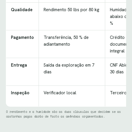
Qualidade
Rendimento 50 lbs por 80 kg
Humidade
abaixo de 
%
Pagamento
Transferência, 50 % de
Crédito
adiantamento
documentá
integral
Entrega
Saída da exploração em 7
CNF Abidja
dias
30 dias
Inspeção
Verificador local
Terceiro S
O rendimento e a humidade são as duas cláusulas que decidem se as
castanhas pagas darão de facto as amêndoas orçamentadas.