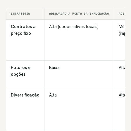
ESTRATÉGIA
ADEQUAÇÃO À PORTA DA EXPLORAÇÃO
ADEQUA
Contratos a
Alta (cooperativas locais)
Média
preço fixo
(impor
Futuros e
Baixa
Alta (
opções
Diversificação
Alta
Alta