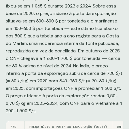
fixou-se em 1 065 $ durante 2023 e 2024. Sobre essa
base de 2020, o preço indiano à porta da exploração
situava-se em 600–800 $ por tonelada e o marfinense
em 400–600 $ por tonelada — este último fica abaixo
dos 500 $ que a tabela ano a ano regista para a Costa
do Marfim, uma incoerência interna da fonte publicada,
reproduzida em vez de conciliada. Em outubro de 2025
o CNF chegava a 1 600–1 700 $ por tonelada — cerca
de 60 % acima do nível de 2024. Na Índia, o preço
interno à porta da exploração subiu de cerca de 720 $/t
(≈ 60 ₹/kg) em 2020 para 840–960 $/t (≈ 70–80 ₹/kg)
em 2025, com importações CNF a promediar 1 500 $/t.
O preço africano à porta da exploração rondou 0,50–
0,70 $/kg em 2023–2024, com CNF para o Vietname a 1
200–1 500 $/t.
ANO
PREÇO MÉDIO À PORTA DA EXPLORAÇÃO (USD/T)
CNF MÉ