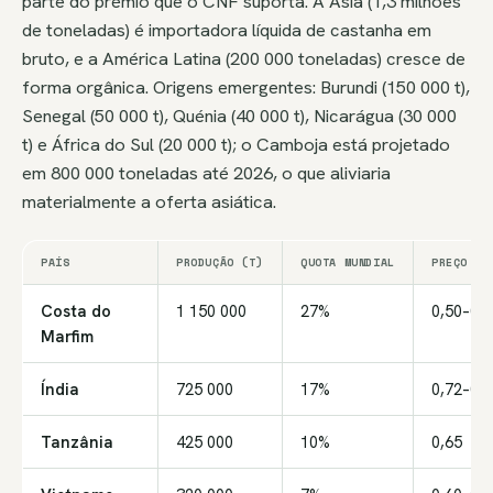
parte do prémio que o CNF suporta. A Ásia (1,3 milhões
de toneladas) é importadora líquida de castanha em
bruto, e a América Latina (200 000 toneladas) cresce de
forma orgânica. Origens emergentes: Burundi (150 000 t),
Senegal (50 000 t), Quénia (40 000 t), Nicarágua (30 000
t) e África do Sul (20 000 t); o Camboja está projetado
em 800 000 toneladas até 2026, o que aliviaria
materialmente a oferta asiática.
PAÍS
PRODUÇÃO (T)
QUOTA MUNDIAL
PREÇO MÉ
Costa do
1 150 000
27%
0,50–0,7
Marfim
Índia
725 000
17%
0,72–0,9
Tanzânia
425 000
10%
0,65