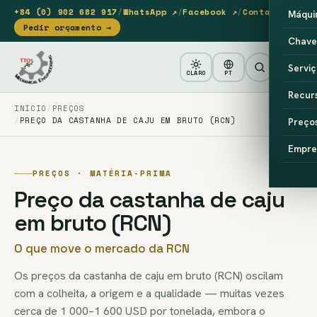
+84 (0) 902 682 917
/
WhatsApp ↗
/
Facebook ↗
/
Contacto
Máqui
Pedir orçamento →
Chave
Serviç
CLARO
PT
Recur
INÍCIO
PREÇOS
PREÇO DA CASTANHA DE CAJU EM BRUTO (RCN)
Preço
Empre
PREÇOS · MATÉRIA-PRIMA
Preço da castanha de caju
em bruto (RCN)
O que move o mercado da RCN
Os preços da castanha de caju em bruto (RCN) oscilam
com a colheita, a origem e a qualidade — muitas vezes
cerca de 1 000–1 600 USD por tonelada, embora o