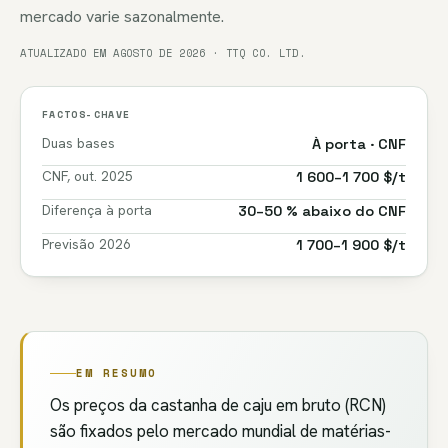
mercado varie sazonalmente.
ATUALIZADO EM AGOSTO DE 2026 · TTQ CO. LTD.
FACTOS-CHAVE
Duas bases
À porta · CNF
CNF, out. 2025
1 600–1 700 $/t
Diferença à porta
30–50 % abaixo do CNF
Previsão 2026
1 700–1 900 $/t
EM RESUMO
Os preços da castanha de caju em bruto (RCN)
são fixados pelo mercado mundial de matérias-