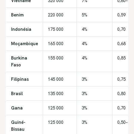
Vietname
320 000
7%
0,60–0,8
Benim
220 000
5%
0,59
Indonésia
175 000
4%
0,70
Moçambique
165 000
4%
0,68
Burkina
155 000
4%
0,85
Faso
Filipinas
145 000
3%
0,75
Brasil
135 000
3%
0,80
Gana
125 000
3%
0,70
Guiné-
125 000
3%
0,50–0,6
Bissau