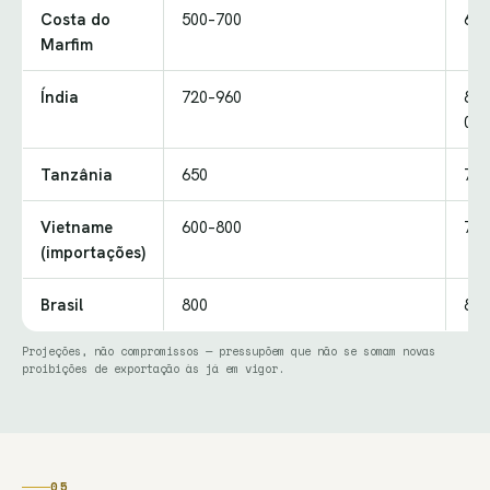
Costa do
500–700
600
Marfim
Índia
720–960
800
000
Tanzânia
650
700
Vietname
600–800
700
(importações)
Brasil
800
850
Projeções, não compromissos — pressupõem que não se somam novas
proibições de exportação às já em vigor.
05