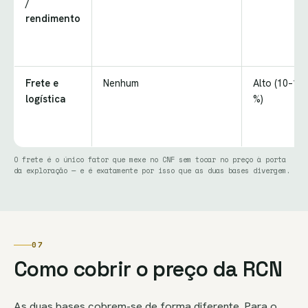
/
rendimento
Frete e
Nenhum
Alto (10–15
logística
%)
O frete é o único fator que mexe no CNF sem tocar no preço à porta
da exploração — e é exatamente por isso que as duas bases divergem.
07
Como cobrir o preço da RCN
As duas bases cobrem-se de forma diferente. Para o