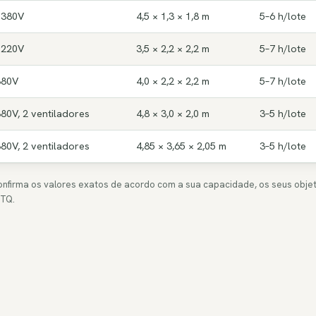
o 380V
4,5 × 1,3 × 1,8 m
5–6 h/lote
o 220V
3,5 × 2,2 × 2,2 m
5–7 h/lote
 380V
4,0 × 2,2 × 2,2 m
5–7 h/lote
 380V, 2 ventiladores
4,8 × 3,0 × 2,0 m
3–5 h/lote
 380V, 2 ventiladores
4,85 × 3,65 × 2,05 m
3–5 h/lote
confirma os valores exatos de acordo com a sua capacidade, os seus objeti
TTQ.