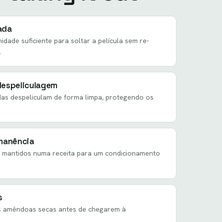
ada
dade suficiente para soltar a película sem re-
.
despeliculagem
s despeliculam de forma limpa, protegendo os
manência
 mantidos numa receita para um condicionamento
s
das amêndoas secas antes de chegarem à