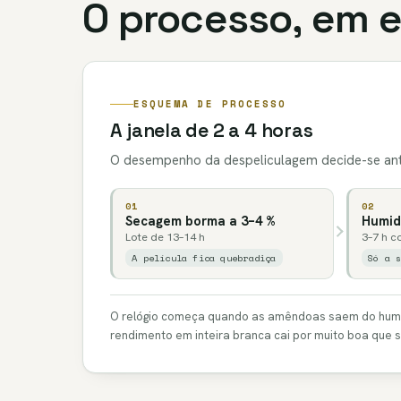
O processo, em
ESQUEMA DE PROCESSO
A janela de 2 a 4 horas
O desempenho da despeliculagem decide-se ante
01
02
Secagem borma a 3–4 %
Humidi
Lote de 13–14 h
3–7 h c
A película fica quebradiça
Só a 
O relógio começa quando as amêndoas saem do humidi
rendimento em inteira branca cai por muito boa que s