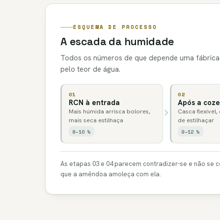
ESQUEMA DE PROCESSO
A escada da humidade
Todos os números de que depende uma fábrica d
pelo teor de água.
01
02
RCN à entrada
Após a coz
Mais húmida arrisca bolores,
Casca flexível,
mais seca estilhaça
de estilhaçar
8–10 %
9–12 %
As etapas 03 e 04 parecem contradizer-se e não se c
que a amêndoa amoleça com ela.