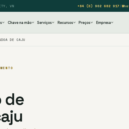
ITY, VN
+84 (0) 902 682 917
/
Wha
as
Chave na mão
Serviços
Recursos
Preços
Empresa
NDOA DE CAJU
AMENTO
o de
aju