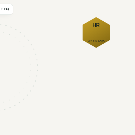
a TTQ
HR
CONTROLADA