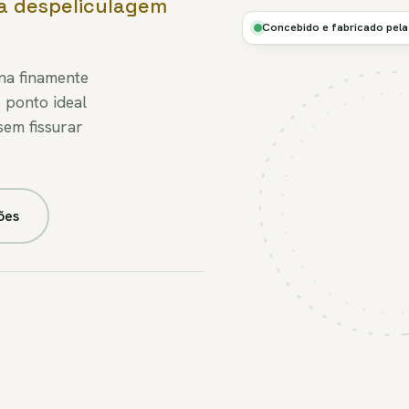
a despeliculagem
Ø
CONTROLO
Concebido e fabricado pel
HR
na finamente
FIG.4B //
ponto ideal
CONDICIONAR
sem fissurar
ões
M