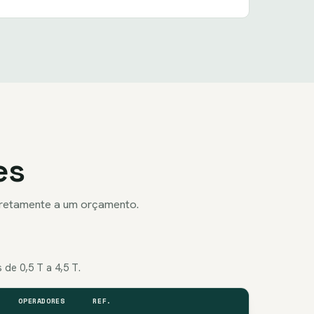
es
iretamente a um orçamento.
de 0,5 T a 4,5 T.
OPERADORES
REF.
ORÇAMENTO