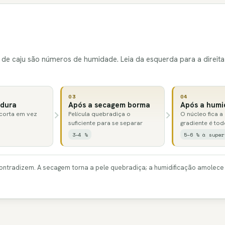
e caju são números de humidade. Leia da esquerda para a direita
03
04
edura
Após a secagem borma
Após a humi
 corta em vez
Película quebradiça o
O núcleo fica a
suficiente para se separar
gradiente é tod
3–4 %
5–6 % à super
ontradizem. A secagem torna a pele quebradiça; a humidificação amolece 