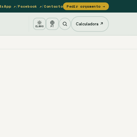
tsApp ↗
/
Facebook ↗
/
Contacto
Pedir orçamento →
Calculadora ↗
CLARO
PT