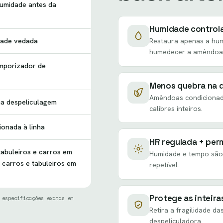
umidade antes da
Humidade control
ade vedada
Restaura apenas a humi
humedecer a amêndoa
mporizador de
Menos quebra na 
Amêndoas condicionada
na despeliculagem
calibres inteiros.
ionada à linha
HR regulada + per
tabuleiros e carros em
Humidade e tempo são
 carros e tabuleiros em
repetível.
Protege as inteira
 especificações exatas em
Retira a fragilidade 
despeliculadora.