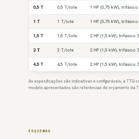
0,5 T
0,5 T/lote
1 HP (0,75 kW), trifásic
1 T
1 T/lote
1 HP (0,75 kW), trifásic
1,5 T
1,5 T/lote
2 HP (1,5 kW), trifásico
2 T
2 T/lote
2 HP (1,5 kW), trifásico
4,5 T
4,5 T/lote
2 HP (1,5 kW), trifásico
As especificações são indicativas e configuráveis; a TTQ 
modelo apresentados são referências de orçamento da 
ESQUEMAS