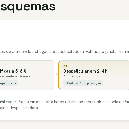
 esquemas
s de a amêndoa chegar à despeliculadora. Falhada a janela, nen
03
ficar a 5–6 %
Despelicular em 2–4 h
onsoante a câmara
Ar + fricção
superfície
80–90 % 1.ª passagem
ficador. Para além de quatro horas a humidade redistribui-se pela amênd
eja a despeliculadora.