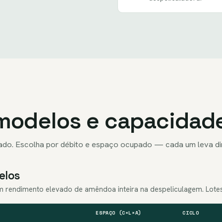
modelos e capacidad
lado. Escolha por débito e espaço ocupado — cada um leva d
elos
rendimento elevado de amêndoa inteira na despeliculagem. Lotes 
ESPAÇO (C×L×A)
CICLO