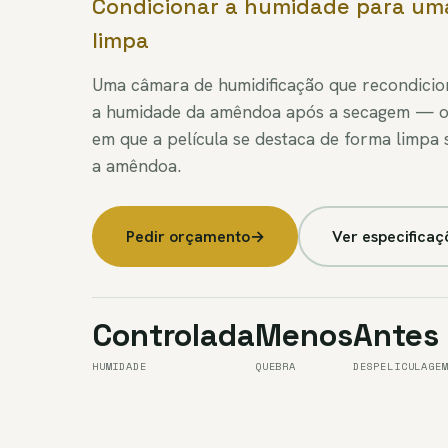
Condicionar a humidade para um
limpa
Uma câmara de humidificação que recondicio
a humidade da amêndoa após a secagem — o 
em que a película se destaca de forma limpa 
a amêndoa.
Pedir orçamento
→
Ver especificaç
Controlada
Menos
Antes
HUMIDADE
QUEBRA
DESPELICULAGE