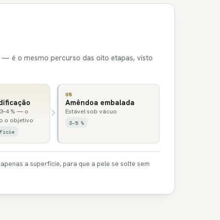
 — é o mesmo percurso das oito etapas, visto
05
dificação
Amêndoa embalada
 3–4 % — o
Estável sob vácuo
o o objetivo
3–5 %
fície
apenas a superfície, para que a pele se solte sem