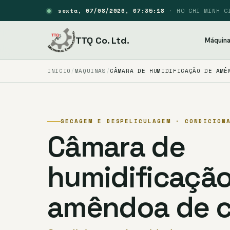
sexta, 07/08/2026, 07:35:18
·
HO CHI MINH C
TTQ Co. Ltd.
Máquin
INÍCIO
MÁQUINAS
CÂMARA DE HUMIDIFICAÇÃO DE AMÊ
SECAGEM E DESPELICULAGEM · CONDICION
Câmara de
humidificaçã
amêndoa de c