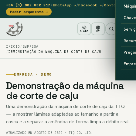
+84 (0) 902 682 917
/
WhatsApp ↗
/
Facebook ↗
/
Contacto
Máqui
Pedir orçamento →
Chave
Serviç
CLARO
PT
Recur
INÍCIO
EMPRESA
DEMONSTRAÇÃO DA MÁQUINA DE CORTE DE CAJU
Preço
Empre
EMPRESA · DEMO
Demonstração da máquina
de corte de caju
Uma demonstração da máquina de corte de caju da TTQ
— a mostrar lâminas adaptadas ao tamanho a partir a
casca e a separar a amêndoa de forma limpa a débito real.
ATUALIZADO EM AGOSTO DE 2026 · TTQ CO. LTD.