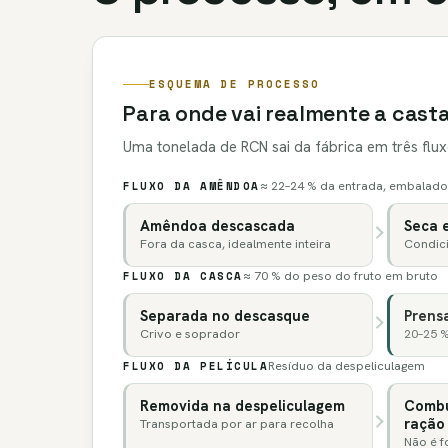
ESQUEMA DE PROCESSO
Para onde vai realmente a cast
Uma tonelada de RCN sai da fábrica em três flu
FLUXO DA AMÊNDOA
≈ 22–24 % da entrada, embalado
Amêndoa descascada
Seca 
Fora da casca, idealmente inteira
Condic
FLUXO DA CASCA
≈ 70 % do peso do fruto em bruto
Separada no descasque
Prens
Crivo e soprador
20–25 
FLUXO DA PELÍCULA
Resíduo da despeliculagem
Removida na despeliculagem
Combu
ração
Transportada por ar para recolha
Não é f