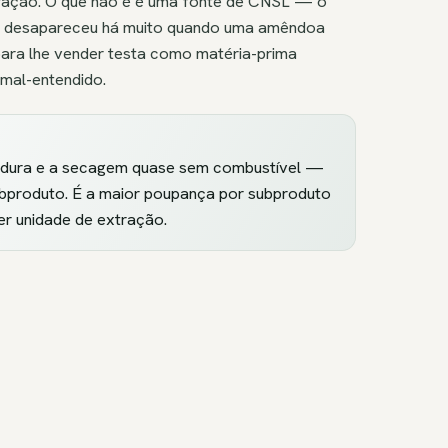
ração. O que não é é uma fonte de CNSL — o
e desapareceu há muito quando uma amêndoa
para lhe vender testa como matéria-prima
 mal-entendido.
zedura e a secagem quase sem combustível —
subproduto. É a maior poupança por subproduto
er unidade de extração.