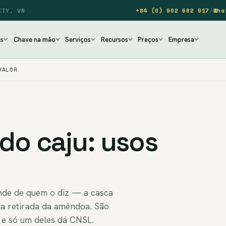
ITY, VN
+84 (0) 902 682 917
/
Wha
as
Chave na mão
Serviços
Recursos
Preços
Empresa
VALOR
do caju: usos
ende de quem o diz — a casca
la retirada da amêndoa. São
 e só um deles dá CNSL.