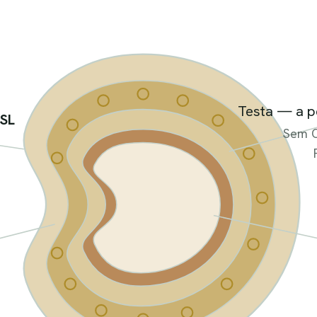
Testa — a pe
SL
Sem C