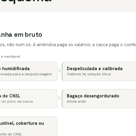
anha em bruto
xos, não num só. A amêndoa paga os salários; a casca paga o combu
 e vendável
e humidificada
Despeliculada e calibrada
ionada para a despeliculagem
Calibres W, seleção ótica
a de CNSL
Bagaço desengordurado
% do peso da casca
Ainda arde
stível, cobertura ou
onte de CNSL