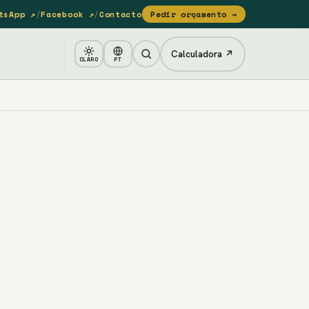
tsApp ↗
/
Facebook ↗
/
Contacto
Pedir orçamento →
Calculadora ↗
CLARO
PT