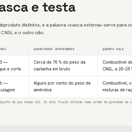
asca e testa
ubproduto distintos, e a palavra «casca externa» serve para os
e CNSL e o outro não.
 SAI
QUANTIDADE APROXIMADA
QUANTO VALE
03 —
Cerca de 70 % do peso da
Combustível de
ue e corte
castanha em bruto
CNSL, a 20–25
06 —
Alguns por cento do peso de
Combustível, 
culagem
amêndoa
misturas de ra
rgunte de que etapa sai. Os dois fluxos diferem numa ordem de grandeza em v