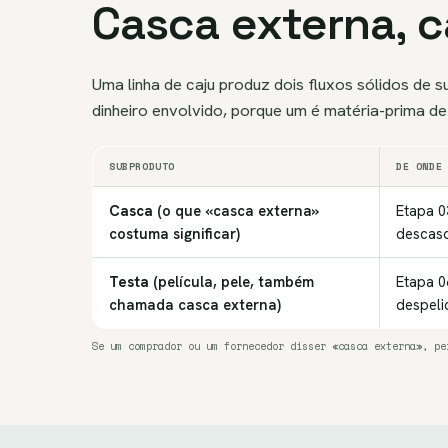
Casca externa, c
Uma linha de caju produz dois fluxos sólidos de s
dinheiro envolvido, porque um é matéria-prima d
SUBPRODUTO
DE ONDE
Casca
(o que «casca externa»
Etapa 
costuma significar)
descasq
Testa
(película, pele, também
Etapa 
chamada casca externa)
despeli
Se um comprador ou um fornecedor disser «casca externa», pe