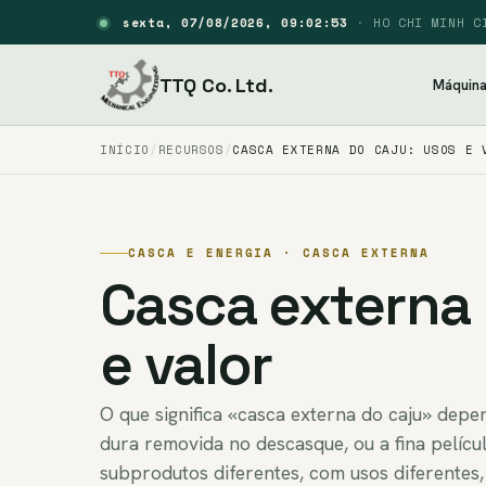
sexta, 07/08/2026, 09:02:54
·
HO CHI MINH C
TTQ Co. Ltd.
Máquin
INÍCIO
RECURSOS
CASCA EXTERNA DO CAJU: USOS E 
CASCA E ENERGIA · CASCA EXTERNA
Casca externa 
e valor
O que significa «casca externa do caju» dep
dura removida no descasque, ou a fina pelícu
subprodutos diferentes, com usos diferentes,