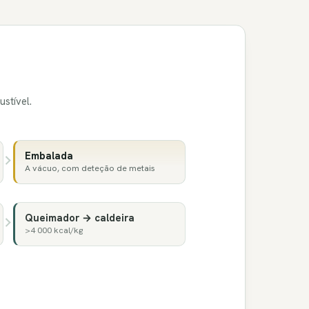
stível.
Embalada
A vácuo, com deteção de metais
Queimador → caldeira
>4 000 kcal/kg