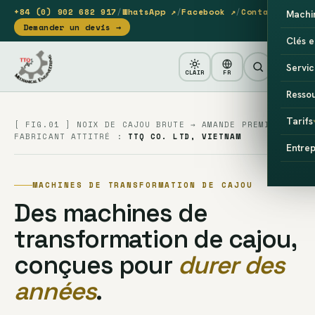
+84 (0) 902 682 917
/
WhatsApp ↗
/
Facebook ↗
/
Contact
Machi
Demander un devis →
Clés e
Servic
CLAIR
FR
Resso
Tarifs
[ FIG.01 ] NOIX DE CAJOU BRUTE → AMANDE PREMIUM
FABRICANT ATTITRÉ :
TTQ CO. LTD, VIETNAM
Entrep
MACHINES DE TRANSFORMATION DE CAJOU
Des machines de
transformation de cajou,
conçues pour
durer des
années
.