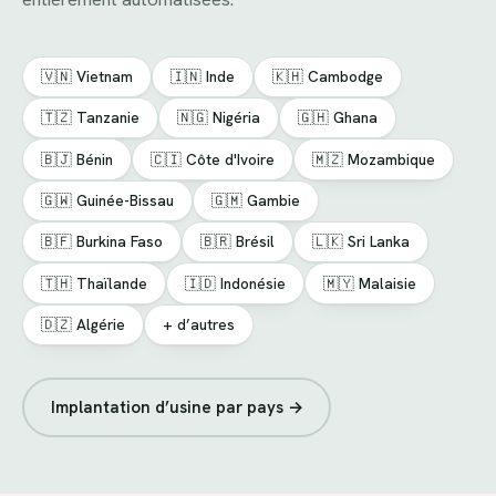
🇻🇳 Vietnam
🇮🇳 Inde
🇰🇭 Cambodge
🇹🇿 Tanzanie
🇳🇬 Nigéria
🇬🇭 Ghana
🇧🇯 Bénin
🇨🇮 Côte d'Ivoire
🇲🇿 Mozambique
🇬🇼 Guinée-Bissau
🇬🇲 Gambie
🇧🇫 Burkina Faso
🇧🇷 Brésil
🇱🇰 Sri Lanka
🇹🇭 Thaïlande
🇮🇩 Indonésie
🇲🇾 Malaisie
🇩🇿 Algérie
+ d’autres
Implantation d’usine par pays →