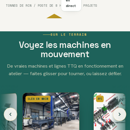
·
en
SIZE
TONNES DE RCN / POSTE DE 8 H, GAMME DE PROJETS
direct
A
560
FIG.A
//
SUR LE TERRAIN
16-
KG/HR · A
HEAD
Voyez les machines en
LINE
mouvement
De vraies machines et lignes TTQ en fonctionnement en
atelier — faites glisser pour tourner, ou laissez défiler.
CLÉS EN MAIN
API
AGE
E
COUPE
DÉPELLICULAGE
SÉCHAGE