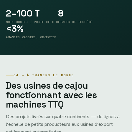
2–100 T
8
NOIX BRUTES / POSTE DE 8 H
ÉTAPES DU PROCÉDÉ
<3%
AMANDES CASSÉES, OBJECTIF
04 — À TRAVERS LE MONDE
Des usines de cajou
fonctionnant avec les
machines TTQ
Des projets livrés sur quatre continents — de lignes à
l’échelle de petits producteurs aux usines d’export
entièrement automatisées.