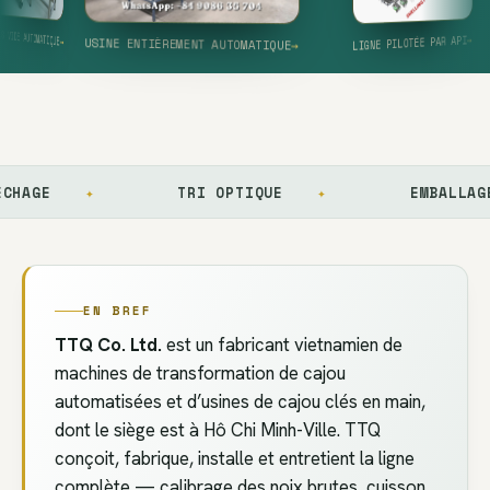
MACHINE DE DÉPELLICULAGE À SEC
→
SÉCHOIR BORMA · 4,5 T/LOT
LIGNE DE COUPE AUTOMATIQUE 10
→
→
NDES
TÊTES
E SOUS VIDE AUTOMATIQUE
LIGNE PILOTÉE PAR API
→
USINE ENTIÈREMENT AUTOMATIQUE
→
✦
TRI OPTIQUE
✦
EMBALLAGE SOUS 
EN BREF
TTQ Co. Ltd.
est un fabricant vietnamien de
machines de transformation de cajou
automatisées et d’usines de cajou clés en main,
dont le siège est à Hô Chi Minh-Ville. TTQ
conçoit, fabrique, installe et entretient la ligne
complète — calibrage des noix brutes, cuisson