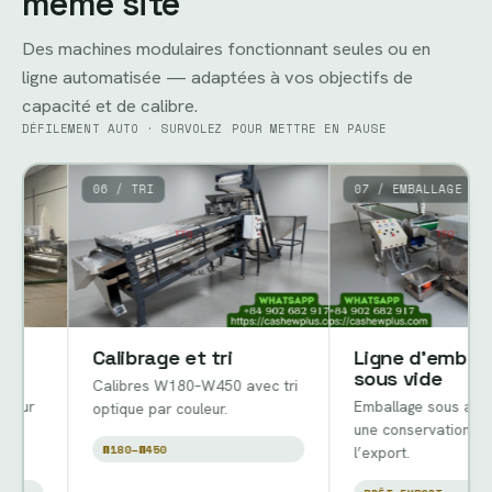
même site
Des machines modulaires fonctionnant seules ou en
ligne automatisée — adaptées à vos objectifs de
capacité et de calibre.
DÉFILEMENT AUTO · SURVOLEZ POUR METTRE EN PAUSE
06 / TRI
07 / EMBALLAGE
Calibrage et tri
Ligne d’emballage
sous vide
Calibres W180–W450 avec tri
Emballage sous azote pour
optique par couleur.
une conservation prête à
W180–W450
l’export.