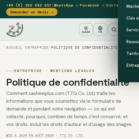
+84 (0) 902 682 917
/
WhatsApp ↗
/
Facebook ↗
/
Contact
Machi
Demander un devis →
Clés e
Servic
CLAIR
FR
Resso
ACCUEIL
ENTREPRISE
POLITIQUE DE CONFIDENTIALITÉ
Tarifs
Entrep
ENTREPRISE · MENTIONS LÉGALES
Politique de confidentialité
Comment cashewplus.com (TTQ Co. Ltd.) traite les
informations que vous soumettez via le formulaire de
demande et pendant votre navigation — ce qui est
collecté, pourquoi, combien de temps c’est conservé, et
vos droits. Inclut les droits d’auteur et d’usage des images.
MIS À JOUR EN AOÛT 2026 · TTQ CO. LTD.