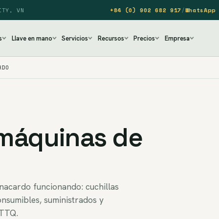
ITY, VN
+84 (0) 902 682 917
/
WhatsApp 
s
Llave en mano
Servicios
Recursos
Precios
Empresa
RDO
máquinas de
nacardo funcionando: cuchillas
onsumibles, suministrados y
 TTQ.