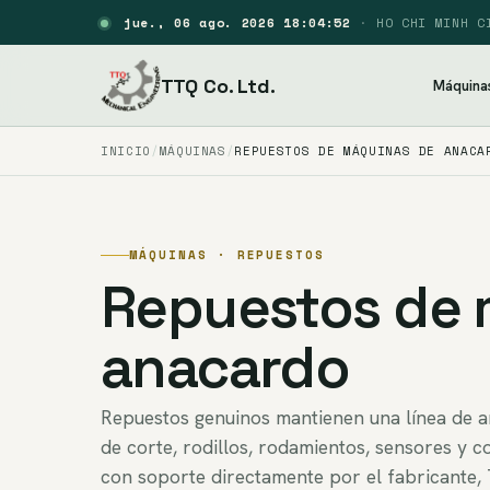
jue., 06 ago. 2026 18:04:53
·
HO CHI MINH C
TTQ Co. Ltd.
Máquina
INICIO
MÁQUINAS
REPUESTOS DE MÁQUINAS DE ANACA
MÁQUINAS · REPUESTOS
Repuestos de 
anacardo
Repuestos genuinos mantienen una línea de a
de corte, rodillos, rodamientos, sensores y c
con soporte directamente por el fabricante,