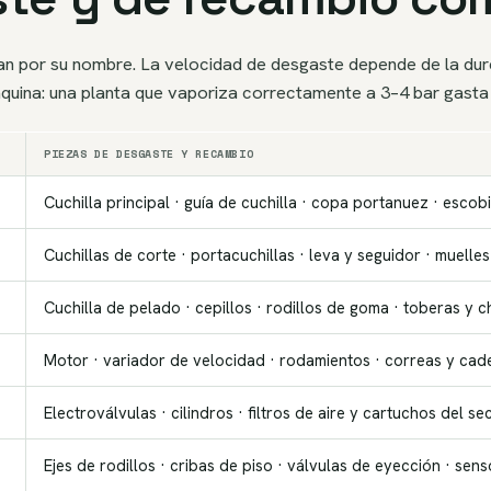
tan por su nombre. La velocidad de desgaste depende de la durez
quina: una planta que vaporiza correctamente a 3–4 bar gasta
PIEZAS DE DESGASTE Y RECAMBIO
Cuchilla principal · guía de cuchilla · copa portanuez · escobil
Cuchillas de corte · portacuchillas · leva y seguidor · muelle
Cuchilla de pelado · cepillos · rodillos de goma · toberas y c
Motor · variador de velocidad · rodamientos · correas y cad
Electroválvulas · cilindros · filtros de aire y cartuchos del 
Ejes de rodillos · cribas de piso · válvulas de eyección · sen