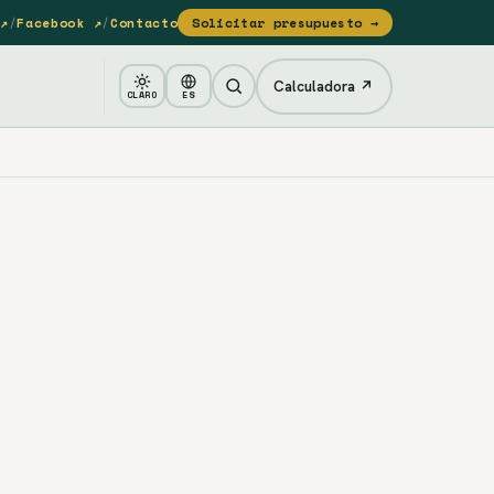
↗
/
Facebook ↗
/
Contacto
Solicitar presupuesto →
Calculadora ↗
CLARO
ES