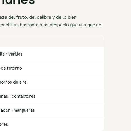
a del fruto, del calibre y de lo bien
 cuchillas bastante más despacio que una que no.
la · varillas
s de retorno
horros de aire
enas · contactores
secador · mangueras
sores