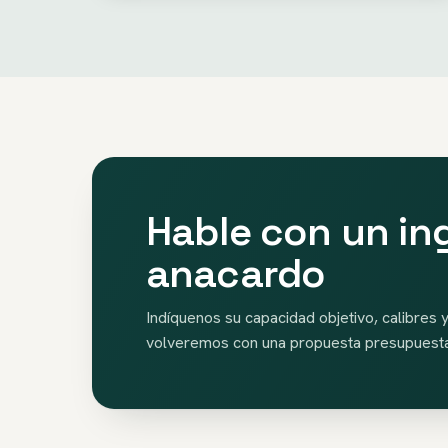
Hable con un in
anacardo
Indíquenos su capacidad objetivo, calibres y
volveremos con una propuesta presupuest