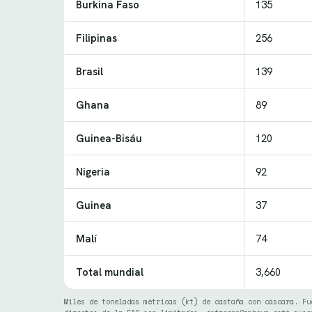
Burkina Faso
135
Filipinas
256
Brasil
139
Ghana
89
Guinea-Bisáu
120
Nigeria
92
Guinea
37
Malí
74
Total mundial
3,660
Miles de toneladas métricas (kt) de castaña con cáscara. Fu