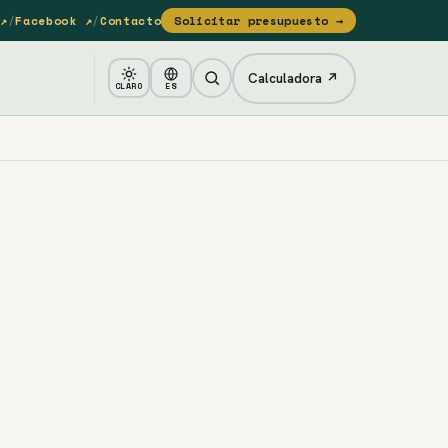
↗
/
Facebook ↗
/
Contacto
Solicitar presupuesto →
Calculadora ↗
CLARO
ES