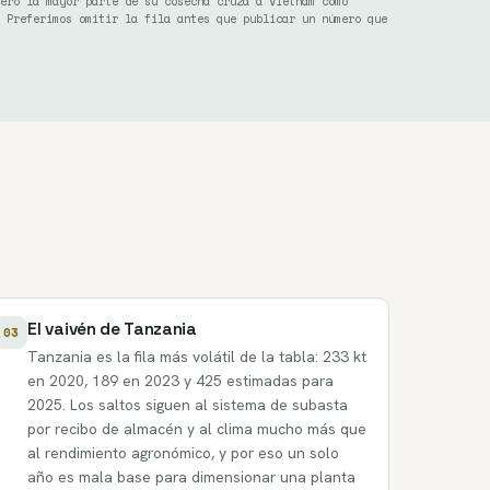
ero la mayor parte de su cosecha cruza a Vietnam como
 Preferimos omitir la fila antes que publicar un número que
El vaivén de Tanzania
03
Tanzania es la fila más volátil de la tabla: 233 kt
en 2020, 189 en 2023 y 425 estimadas para
2025. Los saltos siguen al sistema de subasta
por recibo de almacén y al clima mucho más que
al rendimiento agronómico, y por eso un solo
año es mala base para dimensionar una planta