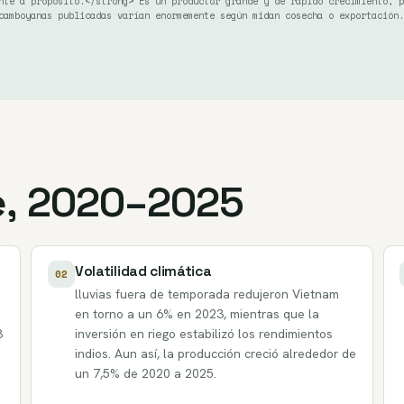
nte a propósito.</strong> Es un productor grande y de rápido crecimiento, p
camboyanas publicadas varían enormemente según midan cosecha o exportación.
e, 2020–2025
Volatilidad climática
02
lluvias fuera de temporada redujeron Vietnam
en torno a un 6% en 2023, mientras que la
3
inversión en riego estabilizó los rendimientos
indios. Aun así, la producción creció alrededor de
un 7,5% de 2020 a 2025.