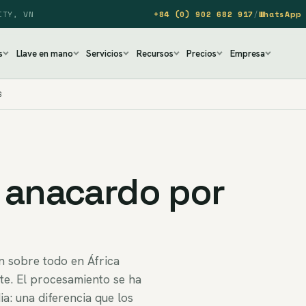
ITY, VN
+84 (0) 902 682 917
/
WhatsApp 
s
Llave en mano
Servicios
Recursos
Precios
Empresa
S
 anacardo por
n sobre todo en África
ste. El procesamiento se ha
a: una diferencia que los