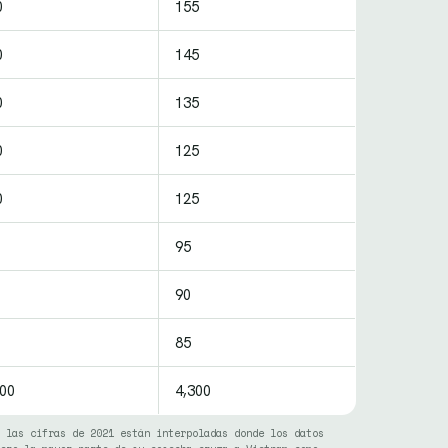
0
155
0
145
0
135
0
125
0
125
95
90
85
200
4,300
 las cifras de 2021 están interpoladas donde los datos