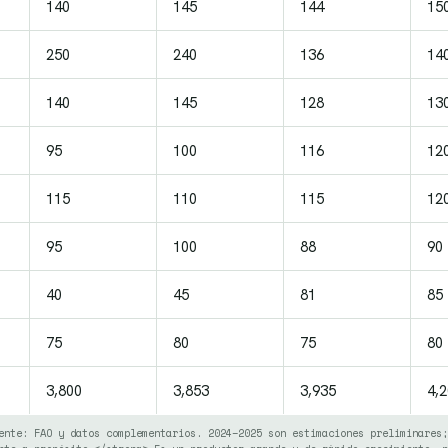
140
145
144
15
250
240
136
14
140
145
128
13
95
100
116
12
115
110
115
12
95
100
88
90
40
45
81
85
75
80
75
80
3,800
3,853
3,935
4,
ente: FAO y datos complementarios. 2024–2025 son estimaciones preliminares;