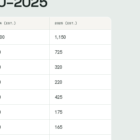
20–2025
4 (EST.)
2025 (EST.)
100
1,150
0
725
0
320
0
220
0
425
0
175
0
165