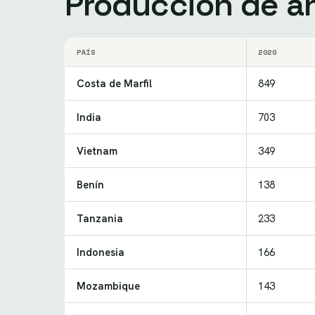
Producción de a
PAÍS
2020
Costa de Marfil
849
India
703
Vietnam
349
Benín
138
Tanzania
233
Indonesia
166
Mozambique
143