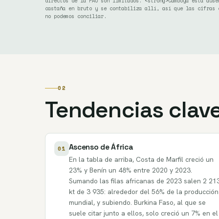
directos de la FAO son limitados. <strong>Camboya está ause
castaña en bruto y se contabiliza allí, así que las cifras 
no podemos conciliar.
02
Tendencias clav
Ascenso de África
01
En la tabla de arriba, Costa de Marfil creció un
23% y Benín un 48% entre 2020 y 2023.
Sumando las filas africanas de 2023 salen 2 21
kt de 3 935: alrededor del 56% de la producción
mundial, y subiendo. Burkina Faso, al que se
suele citar junto a ellos, solo creció un 7% en el