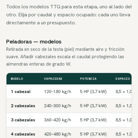
Todos los modelos TTQ para esta etapa, uno al lado del
otro. Elija por caudal y espacio ocupado: cada uno lleva
directamente a un presupuesto.
Peladoras — modelos
Retirada en seco de la testa (piel) mediante aire y fricción
suave. Añadir cabezales escala el caudal protegiendo las
almendras enteras de grado W.
MODELO
CAPACIDAD
POTENCIA
ESPACIO (L×
1 cabezal
120–180 kg/h
5 HP (3,7 kW)
8,5 × 1,0 ×
2 cabezales
240–300 kg/h
5 HP (3,7 kW)
8,5 × 1,0 ×
3 cabezales
360–420 kg/h
5 HP (3,7 kW)
8,5 × 1,0 ×
4 cabezales
420–480 kg/h
5 HP (3,7 kW)
8,5 × 1,0 ×