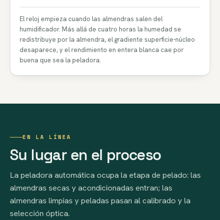
El reloj empieza cuando las almendras salen del
humidificador. Más allá de cuatro horas la humedad se
redistribuye por la almendra, el gradiente superficie-núcleo
desaparece, y el rendimiento en entera blanca cae por
buena que sea la peladora.
EN LA LÍNEA
Su lugar en el proceso
La peladora automática ocupa la etapa de pelado: las
almendras secas y acondicionadas entran; las
almendras limpias y peladas pasan al calibrado y la
selección óptica.