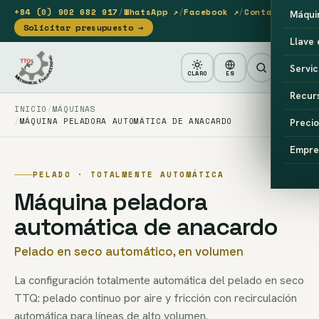
+84 (0) 902 682 917
/
WhatsApp ↗
/
Facebook ↗
/
Contacto
Máqui
Solicitar presupuesto →
Llave
Servic
CLARO
ES
Recur
INICIO
MÁQUINAS
MÁQUINA PELADORA AUTOMÁTICA DE ANACARDO
Precio
Empre
PELADO · TOTALMENTE AUTOMÁTICA
Máquina peladora
automática de anacardo
Pelado en seco automático, en volumen
La configuración totalmente automática del pelado en seco
TTQ: pelado continuo por aire y fricción con recirculación
automática para líneas de alto volumen.