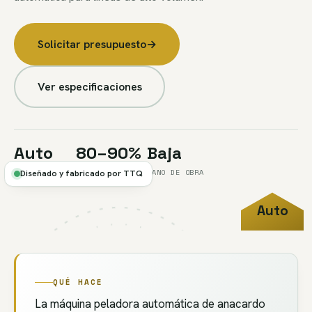
Solicitar presupuesto
→
Ver especificaciones
Auto
80–90%
Baja
RECIRCULACIÓN
TASA 1.ª PASADA
MANO DE OBRA
Diseñado y fabricado por TTQ
Auto
FIG.05A
//
AUTO-
RECIRC.
PEEL
QUÉ HACE
La máquina peladora automática de anacardo