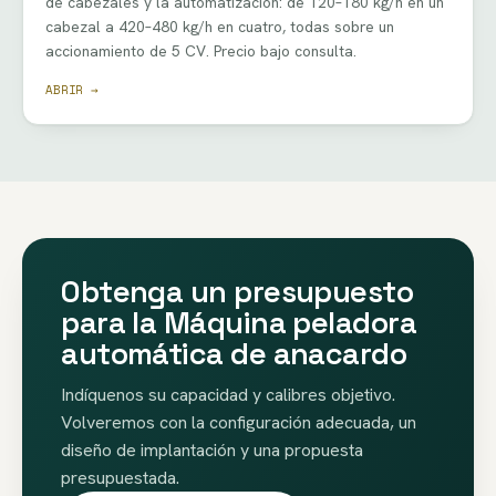
de cabezales y la automatización: de 120–180 kg/h en un
cabezal a 420–480 kg/h en cuatro, todas sobre un
accionamiento de 5 CV. Precio bajo consulta.
ABRIR →
Obtenga un presupuesto
para la Máquina peladora
automática de anacardo
Indíquenos su capacidad y calibres objetivo.
Volveremos con la configuración adecuada, un
diseño de implantación y una propuesta
presupuestada.