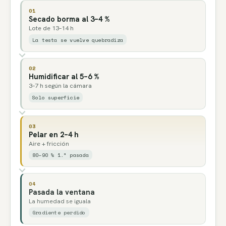
01
Secado borma al 3–4 %
Lote de 13–14 h
La testa se vuelve quebradiza
02
Humidificar al 5–6 %
3–7 h según la cámara
Solo superficie
03
Pelar en 2–4 h
Aire + fricción
80–90 % 1.ª pasada
04
Pasada la ventana
La humedad se iguala
Gradiente perdido